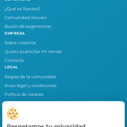
¿Qué es Xaxuko?
Comunidad Xaxuko
Buzón de sugerencias
EMPRESA
Sobre nosotros
Quiero publicitar mi tienda
Contacto
LEGAL
Reglas de la comunidad
Aviso legal y condiciones
Política de cookies
Política de privacidad
Preferencias de cookies
LLEVA XAXUKO CONTIGO
Respetamos tu privacidad