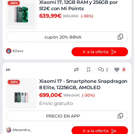
Xiaomi 17, 12GB RAM y 256GB por
-36%
512€ con Mi Points
639,99€
999,99€
(-36%)
cupón 20% BBVA
ElJavo
Ir a la oferta
8
2
Mi
Xiaomi 17 - Smartphone Snapdragon
-30%
8 Elite, 12256GB, AMOLED
699,00€
999,00€
(-30%)
Envío gratuito
PRECIO EN APP
Alexandra_
Ir a la oferta