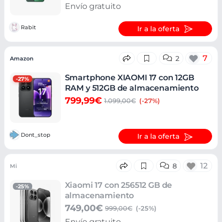
Envío gratuito
Rabit
Ir a la oferta
7
2
Amazon
Smartphone XIAOMI 17 con 12GB
-27%
RAM y 512GB de almacenamiento
799,99€
1.099,00€
(-27%)
Dont_stop
Ir a la oferta
12
8
Mi
Xiaomi 17 con 256512 GB de
-25%
almacenamiento
749,00€
999,00€
(-25%)
Envío gratuito