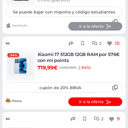
Se puede bajar con mipoins y código estudiantes
Sanchullo
Ir a la oferta
10
2
Mi
Xiaomi 17 512GB 12GB RAM por 576€
-34%
con mi points
719,99€
1.099,99€
(-34%)
cupón de 20% BBVA
Pesca
Ir a la oferta
9
2
Mi