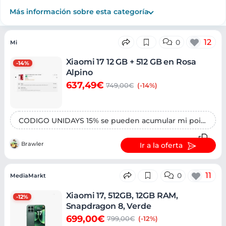
Más información sobre esta categoría
Ofertas
12
0
Mi
Xiaomi 17 12 GB + 512 GB en Rosa
-14%
Alpino
637,49€
749,00€
(-14%)
CODIGO UNIDAYS 15% se pueden acumular mi points
Brawler
Ir a la oferta
11
0
MediaMarkt
Xiaomi 17, 512GB, 12GB RAM,
-12%
Snapdragon 8, Verde
699,00€
799,00€
(-12%)