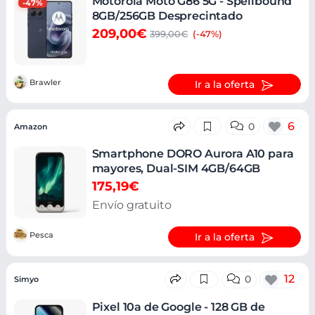
Motorola Moto G86 5G - Spellbound
-47%
8GB/256GB Desprecintado
209,00€
399,00€
(-47%)
Brawler
Ir a la oferta
6
0
Amazon
Smartphone DORO Aurora A10 para
mayores, Dual-SIM 4GB/64GB
175,19€
Envío gratuito
Pesca
Ir a la oferta
12
0
Simyo
Pixel 10a de Google - 128 GB de