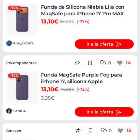
Funda de Silicona Niebla Lila con
-77%
MagSafe para iPhone 17 Pro MAX
13,10€
59,00€
(-77%)
Ana_Getafe
Ir a la oferta
14
0
PcComponentes
Funda MagSafe Purple Fog para
-72%
iPhone 17, silicona Apple
13,10€
46,98€
(-72%)
3,95€
Sara84
Ir a la oferta
13
0
Amazon