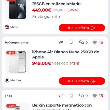
256GB en miMediaMarkt
449,00€
599,00€
(-25%)
Envío gratuito
Mendi
Ir a la oferta
15
0
PcComponentes
iPhone Air Blanco Nube 256GB de
-13%
Apple
949,00€
1.096,00€
(-13%)
Mediko
Ir a la oferta
15
0
Fnac
Belkin soporte magnético con
-74%