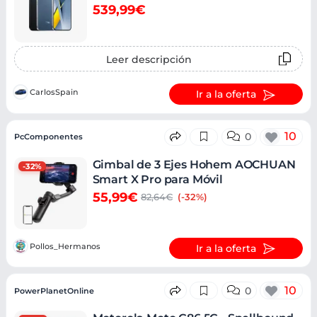
539,99€
Leer descripción
CarlosSpain
Ir a la oferta
10
0
PcComponentes
Gimbal de 3 Ejes Hohem AOCHUAN
-32%
Smart X Pro para Móvil
55,99€
82,64€
(-32%)
Pollos_Hermanos
Ir a la oferta
10
0
PowerPlanetOnline