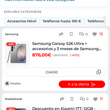
EXPLORA CATEGORÍAS
Accesorios Móvil
Teléfonos hasta 100 €
Teléfonos ha
Ofertas
15
0
Samsung
Samsung Galaxy S26 Ultra +
-41%
accesorios y 3 meses de Samsung
Care
876,00€
1.500,00€
(-41%)
DIAS10
Mediko
Ir a la oferta
11
0
MediaMarkt
Descuento en Xiaomi 17T: 12GB -
-25%