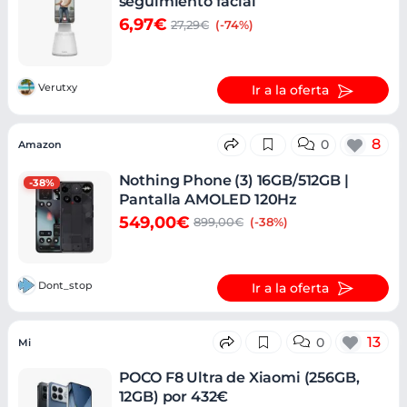
seguimiento facial
6,97€
27,29€
(-74%)
Verutxy
Ir a la oferta
8
0
Amazon
Nothing Phone (3) 16GB/512GB |
-38%
Pantalla AMOLED 120Hz
549,00€
899,00€
(-38%)
Dont_stop
Ir a la oferta
13
0
Mi
POCO F8 Ultra de Xiaomi (256GB,
12GB) por 432€