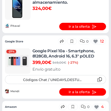
almacenamiento.
324,00€
Pitaval
Ir a la oferta
12
0
Google Store
Google Pixel 10a - Smartphone,
-27%
8128GB, Android 16, 6.3" pOLED
399,00€
549,00€
(-27%)
Envío gratuito
Códigos Chat / UNIDAYS,DESTU...
Mendi
Ir a la oferta
4
0
Amazon