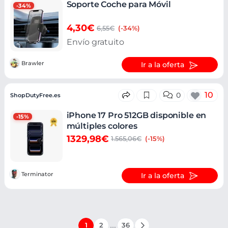
Soporte Coche para Móvil
-34%
4,30€
6,55€
(-34%)
Envío gratuito
Brawler
Ir a la oferta
10
0
ShopDutyFree.es
iPhone 17 Pro 512GB disponible en
-15%
múltiples colores
1329,98€
1.565,06€
(-15%)
Terminator
Ir a la oferta
…
1
2
36