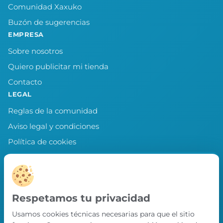
Comunidad Xaxuko
Buzón de sugerencias
EMPRESA
Sobre nosotros
Quiero publicitar mi tienda
Contacto
LEGAL
Reglas de la comunidad
Aviso legal y condiciones
Política de cookies
Política de privacidad
Preferencias de cookies
LLEVA XAXUKO CONTIGO
Respetamos tu privacidad
Chollos, misiones y recompensas desde
Usamos cookies técnicas necesarias para que el sitio
nuestra APP.