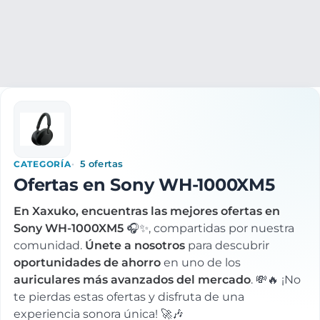
Electrónica
Audio
Auriculares
Auriculares Sony
Sony
CATEGORÍA
5 ofertas
Ofertas en Sony WH-1000XM5
En Xaxuko, encuentras las mejores ofertas en
Sony WH-1000XM5
🎧✨, compartidas por nuestra
comunidad.
Únete a nosotros
para descubrir
oportunidades de ahorro
en uno de los
auriculares más avanzados del mercado
. 💸🔥 ¡No
te pierdas estas ofertas y disfruta de una
experiencia sonora única! 🚀🎶