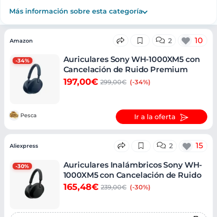
Más información sobre esta categoría
Ofertas
10
2
Amazon
Auriculares Sony WH-1000XM5 con
-34%
Cancelación de Ruido Premium
197,00€
299,00€
(-34%)
Pesca
Ir a la oferta
15
2
Aliexpress
Auriculares Inalámbricos Sony WH-
-30%
1000XM5 con Cancelación de Ruido
165,48€
239,00€
(-30%)