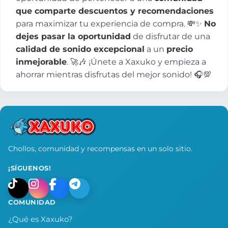
que comparte descuentos y recomendaciones
para maximizar tu experiencia de compra. 💸✨
No
dejes pasar la oportunidad
de disfrutar de una
calidad de sonido excepcional
a un
precio
inmejorable
. 🚀🎶 ¡Únete a Xaxuko y empieza a
ahorrar mientras disfrutas del mejor sonido! 🎧💯
Chollos, comunidad y recompensas en un solo sitio.
¡SÍGUENOS!
COMUNIDAD
¿Qué es Xaxuko?