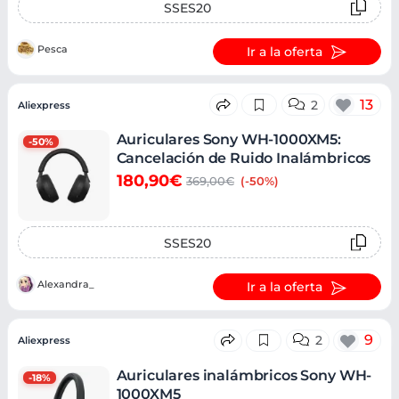
SSES20
Pesca
Ir a la oferta
13
2
Aliexpress
Auriculares Sony WH-1000XM5:
-50%
Cancelación de Ruido Inalámbricos
180,90€
369,00€
(-50%)
SSES20
Alexandra_
Ir a la oferta
9
2
Aliexpress
Auriculares inalámbricos Sony WH-
-18%
1000XM5