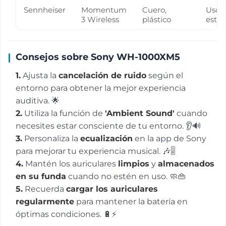
Sennheiser
Momentum
Cuero,
Uso d
3 Wireless
plástico
estud
Consejos sobre Sony WH-1000XM5
1.
Ajusta la
cancelación de ruido
según el
entorno para obtener la mejor experiencia
auditiva. 🌟
2.
Utiliza la función de
'Ambient Sound'
cuando
necesites estar consciente de tu entorno. 👂🔊
3.
Personaliza la
ecualización
en la app de Sony
para mejorar tu experiencia musical. 🎶🎚️
4.
Mantén los auriculares
limpios
y
almacenados
en su funda
cuando no estén en uso. 🧼👜
5.
Recuerda
cargar los auriculares
regularmente
para mantener la batería en
óptimas condiciones. 🔋⚡