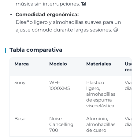
música sin interrupciones. 📶
Comodidad ergonómica:
Diseño ligero y almohadillas suaves para un
ajuste cómodo durante largas sesiones. 😌
Tabla comparativa
Marca
Modelo
Materiales
Uso
reco
Sony
WH-
Plástico
Viaje
1000XM5
ligero,
diari
almohadillas
de espuma
viscoelástica
Bose
Noise
Aluminio,
Viaje
Cancelling
almohadillas
diari
700
de cuero