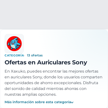
Electrónica
Audio
Auriculares
Auriculares Sony
CATEGORÍA
13 ofertas
Ofertas en Auriculares Sony
En Xaxuko, puedes encontrar las mejores ofertas
en auriculares Sony, donde los usuarios comparten
oportunidades de ahorro excepcionales. Disfruta
del sonido de calidad mientras ahorras con
nuestras amplias opciones.
Más información sobre esta categoría