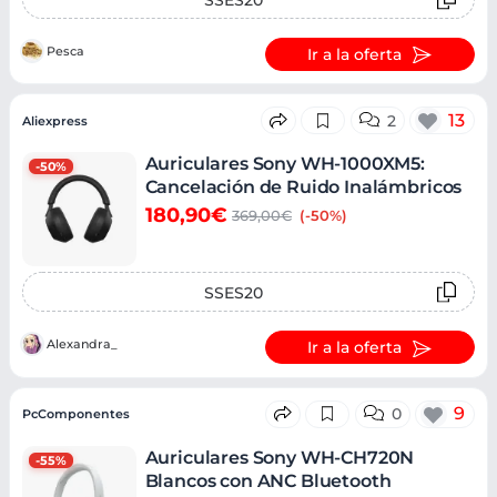
Pesca
Ir a la oferta
13
2
Aliexpress
Auriculares Sony WH-1000XM5:
-50%
Cancelación de Ruido Inalámbricos
180,90€
369,00€
(-50%)
SSES20
Alexandra_
Ir a la oferta
9
0
PcComponentes
Auriculares Sony WH-CH720N
-55%
Blancos con ANC Bluetooth