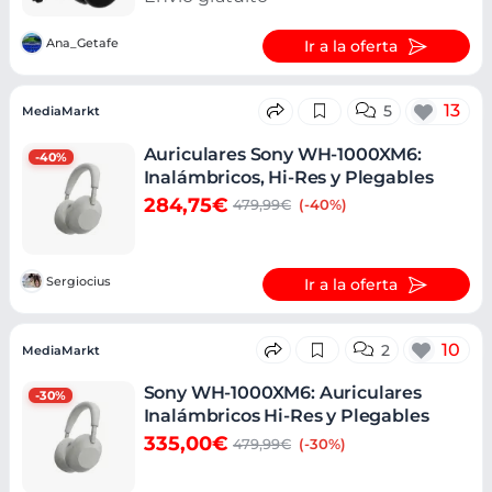
Ana_Getafe
Ir a la oferta
13
5
MediaMarkt
Auriculares Sony WH-1000XM6:
-40%
Inalámbricos, Hi-Res y Plegables
284,75€
479,99€
(-40%)
Sergiocius
Ir a la oferta
10
2
MediaMarkt
Sony WH-1000XM6: Auriculares
-30%
Inalámbricos Hi-Res y Plegables
335,00€
479,99€
(-30%)