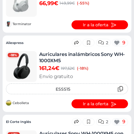
66,99€
149,99€
(-55%)
Terminator
Ir a la oferta
9
2
Aliexpress
Auriculares inalámbricos Sony WH-
-18%
1000XM5
161,24€
197,52€
(-18%)
Envío gratuito
ESSS15
Cebolleta
Ir a la oferta
9
2
El Corte Inglés
Auriculares Sony WH-1000XM5 con