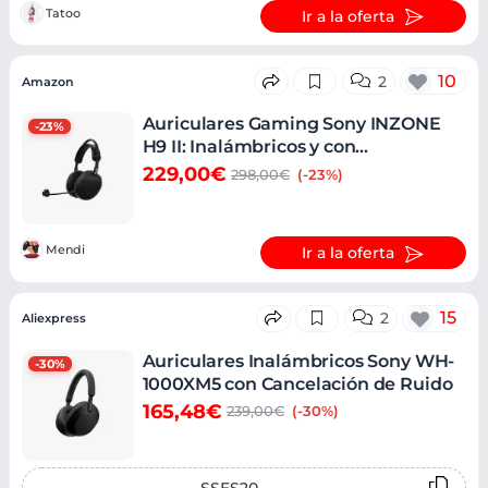
Tatoo
Ir a la oferta
10
2
Amazon
Auriculares Gaming Sony INZONE
-23%
H9 II: Inalámbricos y con
Cancelación de Ruido
229,00€
298,00€
(-23%)
Mendi
Ir a la oferta
15
2
Aliexpress
Auriculares Inalámbricos Sony WH-
-30%
1000XM5 con Cancelación de Ruido
165,48€
239,00€
(-30%)
SSES20