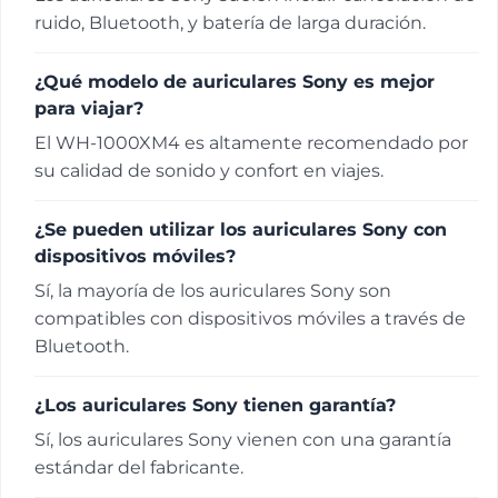
ruido, Bluetooth, y batería de larga duración.
¿Qué modelo de auriculares Sony es mejor
para viajar?
El WH-1000XM4 es altamente recomendado por
su calidad de sonido y confort en viajes.
¿Se pueden utilizar los auriculares Sony con
dispositivos móviles?
Sí, la mayoría de los auriculares Sony son
compatibles con dispositivos móviles a través de
Bluetooth.
¿Los auriculares Sony tienen garantía?
Sí, los auriculares Sony vienen con una garantía
estándar del fabricante.