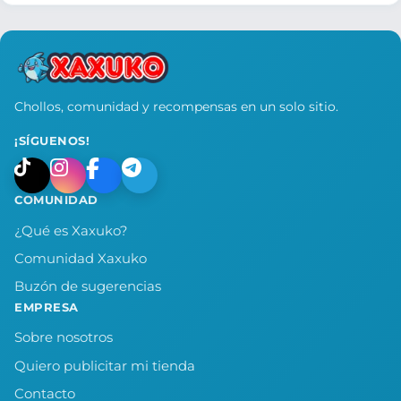
Chollos, comunidad y recompensas en un solo sitio.
¡SÍGUENOS!
COMUNIDAD
¿Qué es Xaxuko?
Comunidad Xaxuko
Buzón de sugerencias
EMPRESA
Sobre nosotros
Quiero publicitar mi tienda
Contacto