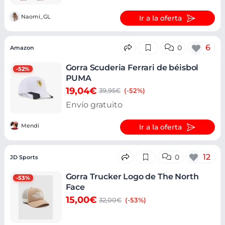
Naomi_GL
Ir a la oferta
6
0
Amazon
Gorra Scuderia Ferrari de béisbol
-52%
PUMA
19,04€
39,95€
(-52%)
Envío gratuito
Mendi
Ir a la oferta
12
0
JD Sports
Gorra Trucker Logo de The North
-53%
Face
15,00€
32,00€
(-53%)