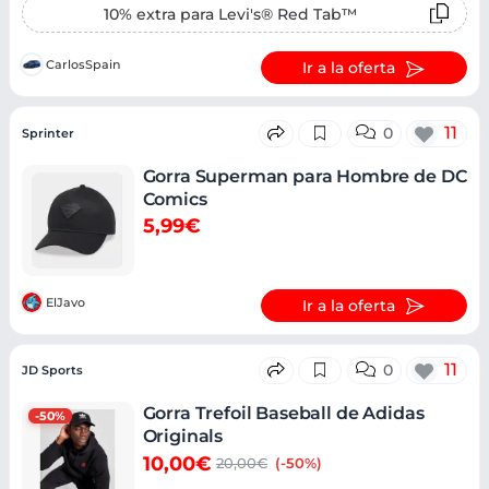
10% extra para Levi's® Red Tab™
CarlosSpain
Ir a la oferta
11
0
Sprinter
Gorra Superman para Hombre de DC
Comics
5,99€
ElJavo
Ir a la oferta
11
0
JD Sports
Gorra Trefoil Baseball de Adidas
-50%
Originals
10,00€
20,00€
(-50%)