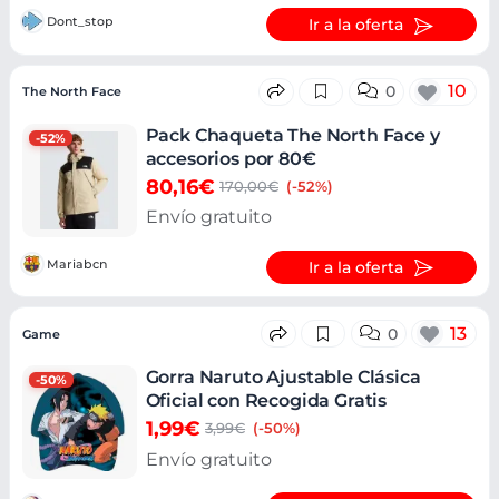
Dont_stop
Ir a la oferta
10
0
The North Face
Pack Chaqueta The North Face y
-52%
accesorios por 80€
80,16€
170,00€
(-52%)
Envío gratuito
Mariabcn
Ir a la oferta
13
0
Game
Gorra Naruto Ajustable Clásica
-50%
Oficial con Recogida Gratis
1,99€
3,99€
(-50%)
Envío gratuito