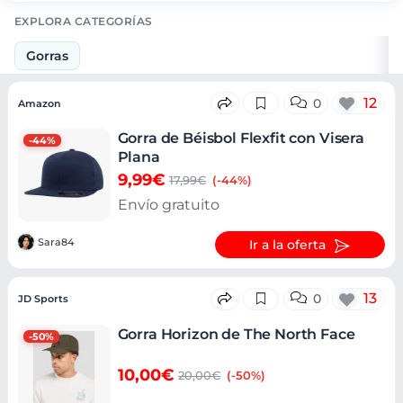
EXPLORA CATEGORÍAS
Gorras
Ofertas
12
0
Amazon
Gorra de Béisbol Flexfit con Visera
-44%
Plana
9,99€
17,99€
(-44%)
Envío gratuito
Sara84
Ir a la oferta
13
0
JD Sports
Gorra Horizon de The North Face
-50%
10,00€
20,00€
(-50%)