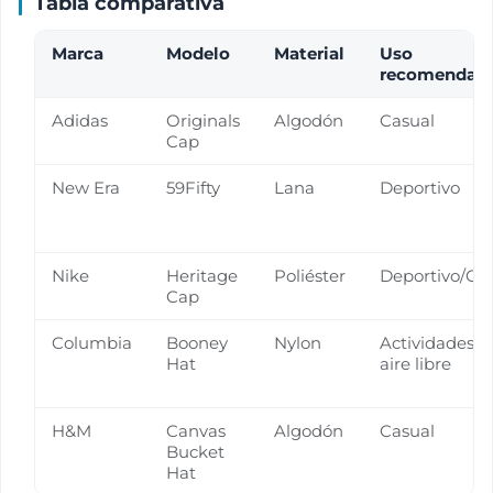
Tabla comparativa
Marca
Modelo
Material
Uso
recomendad
Adidas
Originals
Algodón
Casual
Cap
New Era
59Fifty
Lana
Deportivo
Nike
Heritage
Poliéster
Deportivo/Ca
Cap
Columbia
Booney
Nylon
Actividades a
Hat
aire libre
H&M
Canvas
Algodón
Casual
Bucket
Hat