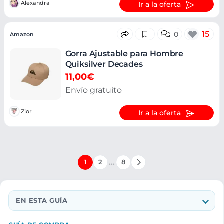
Alexandra_
Ir a la oferta
15
0
Amazon
Gorra Ajustable para Hombre
Quiksilver Decades
11,00€
Envío gratuito
Zior
Ir a la oferta
…
1
2
8
EN ESTA GUÍA