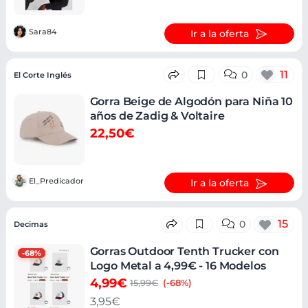
Sara84
Ir a la oferta
11
0
El Corte Inglés
Gorra Beige de Algodón para Niña 10
años de Zadig & Voltaire
22,50€
El_Predicador
Ir a la oferta
15
0
Decimas
Gorras Outdoor Tenth Trucker con
-68%
Logo Metal a 4,99€ - 16 Modelos
4,99€
15,99€
(-68%)
3,95€