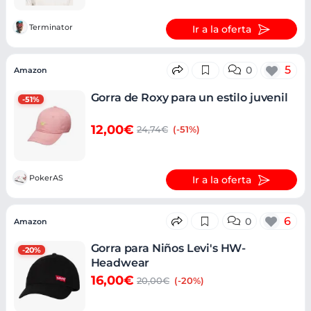
Terminator
Ir a la oferta
5
0
Amazon
Gorra de Roxy para un estilo juvenil
-51%
12,00€
24,74€
(-51%)
PokerAS
Ir a la oferta
6
0
Amazon
Gorra para Niños Levi's HW-
-20%
Headwear
16,00€
20,00€
(-20%)