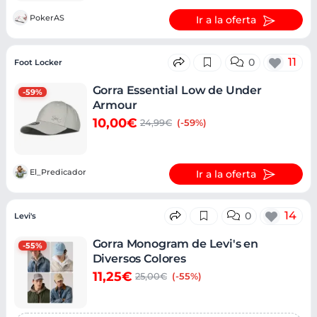
PokerAS
Ir a la oferta
11
0
Foot Locker
Gorra Essential Low de Under
-59%
Armour
10,00€
24,99€
(-59%)
El_Predicador
Ir a la oferta
14
0
Levi's
Gorra Monogram de Levi's en
-55%
Diversos Colores
11,25€
25,00€
(-55%)