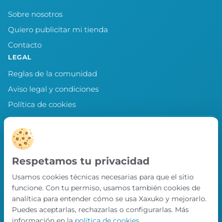
Sobre nosotros
Quiero publicitar mi tienda
Contacto
LEGAL
Reglas de la comunidad
Aviso legal y condiciones
Política de cookies
Política de privacidad
Preferencias de cookies
LLEVA XAXUKO CONTIGO
Respetamos tu privacidad
Chollos, misiones y recompensas desde
Usamos cookies técnicas necesarias para que el sitio
nuestra APP.
funcione. Con tu permiso, usamos también cookies de
PRÓXIMAMENTE EN
analítica para entender cómo se usa Xaxuko y mejorarlo.
App Store
Puedes aceptarlas, rechazarlas o configurarlas. Más
información en la
política de cookies
.