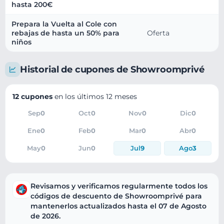
hasta 200€
Prepara la Vuelta al Cole con
rebajas de hasta un 50% para
Oferta
niños
Historial de cupones de Showroomprivé
12 cupones
en los últimos 12 meses
Sep
0
Oct
0
Nov
0
Dic
0
Ene
0
Feb
0
Mar
0
Abr
0
May
0
Jun
0
Jul
9
Ago
3
Revisamos y verificamos regularmente todos los
códigos de descuento de Showroomprivé para
mantenerlos actualizados hasta el 07 de Agosto
de 2026.