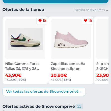
Ofertas de la tienda
Desliza para ver más →
15
15
Nike Gamma Force
Zapatillas con cuña
Slip-on
Tallas 36, 37.5 y 38
Skechers slip-on
SKECHERS
Disponibles
41 dispo
43,90€
20,90€
23,90
110,00€
(-60%)
45,00€
(-53%)
100,00€
(
Ver todas las ofertas de Showroomprivé
Ofertas activas de Showroomprivé
11