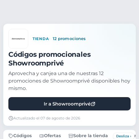
TIENDA
12 promociones
Códigos promocionales
Showroomprivé
Aprovecha y canjea una de nuestras 12
promociones de Showroomprivé disponibles hoy
mismo.
Ir a Showroomprivé
Actualizado el 07 de agosto de 2026
Códigos
Ofertas
Sobre la tienda
Pregunt