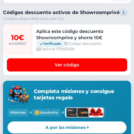
Códigos descuento activos de Showroomprivé
1
Códigos disponibles para usar hoy
Aplica este código descuento
10€
Showroomprive y ahorra 10€
AHORRO
Verificado
Código descuento
Expira el 17/09/2026
Ver código
Completa misiones y consigue
tarjetas regalo
Misiones
Xaxukoins
A por las misiones