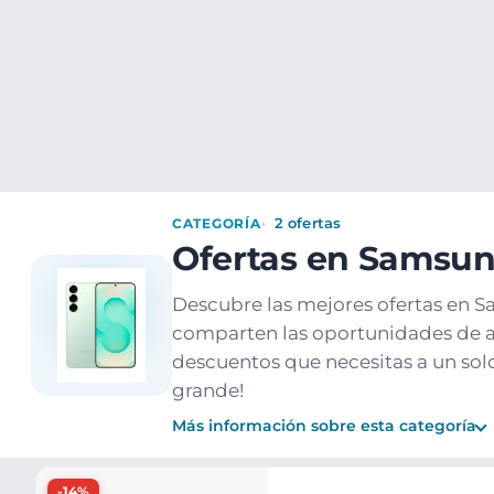
Ofertas
Populares
Nuevos
Explorar
Xaxuko
Electrónica
Telefonía Movil
Telefonos movile
CATEGORÍA
2 ofertas
Ofertas en Samsun
Descubre las mejores ofertas en S
comparten las oportunidades de a
descuentos que necesitas a un solo
grande!
Más información sobre esta categoría
Ofertas
-14%