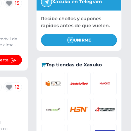
Xaxuko en Telegram
15
Recibe chollos y cupones
rápidos antes de que vuelen.
móvil de
UNIRME
 alma...
ferta
Top tiendas de Xaxuko
12
il
 ec...