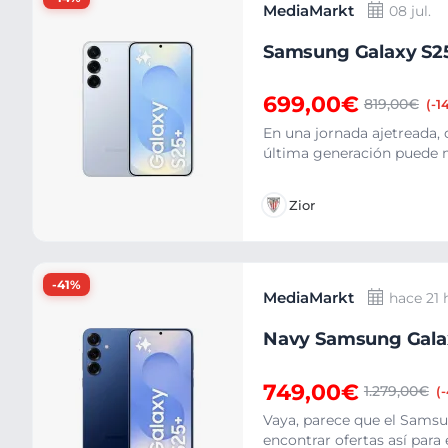
MediaMarkt
08 jul.
Samsung Galaxy S25
699,00€
819,00€
(-1
En una jornada ajetreada
última generación puede m
Zior
-41%
MediaMarkt
hace 21 
Navy Samsung Galax
749,00€
1.279,00€
(
Vaya, parece que el Samsun
encontrar ofertas así para 