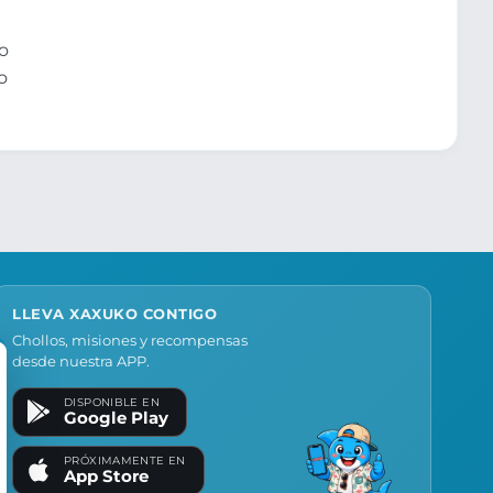
no
o
LLEVA XAXUKO CONTIGO
Chollos, misiones y recompensas
desde nuestra APP.
DISPONIBLE EN
Google Play
PRÓXIMAMENTE EN
App Store