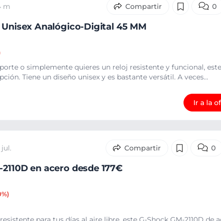
4 m
0
 Unisex Analógico-Digital 45 MM
)
eporte o simplemente quieres un reloj resistente y funcional, est
ión. Tiene un diseño unisex y es bastante versátil. A veces...
Ir a la o
jul.
0
-2110D en acero desde 177€
0%)
resistente para tus días al aire libre, este G-Shock GM-2110D de a