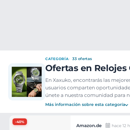
Ofertas
Populares
Nuevos
Explorar
Xaxuko
Ropa y accesorios
Accesorios moda
Relojes
CATEGORÍA
33 ofertas
Ofertas en Relojes
En Xaxuko, encontrarás las mejores
usuarios comparten oportunidades
únete a nuestra comunidad para n
Más información sobre esta categoría
Ofertas
-40%
Amazon.de
hace 12 h