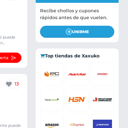
Recibe chollos y cupones
rápidos antes de que vuelen.
UNIRME
al puede
...
Top tiendas de Xaxuko
ferta
13
tente puede