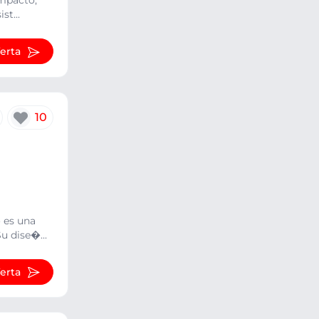
ompacto,
st...
ferta
10
 es una
u dise�...
ferta