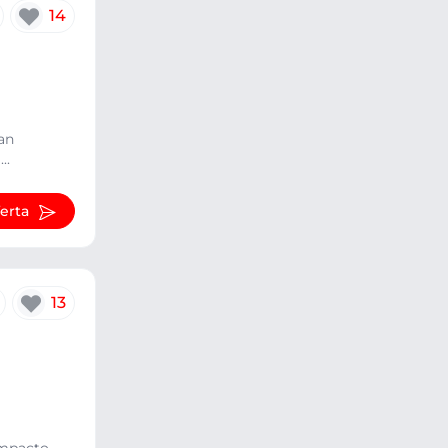
14
han
..
ferta
13