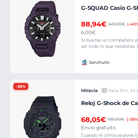
G-SQUAD Casio G-Sh
88,94€
149,00€
(-40
6,00€
Si buscas un compañero pa
ser todo lo que necesitas.
Sanchullo
-38%
Miravia
hace 13 h, 34
Reloj G-Shock de Casi
68,05€
109,90€
(-38%
Envío gratuito
Cuando el clima se pone lo