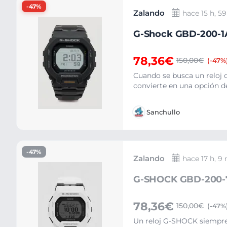
-47%
Zalando
hace 15 h, 5
G-Shock GBD-200-1A1
78,36€
150,00€
(-47%
Cuando se busca un reloj q
convierte en una opción d
Sanchullo
-47%
Zalando
hace 17 h, 9
G-SHOCK GBD-200-7 
78,36€
150,00€
(-47%
Un reloj G-SHOCK siempre 