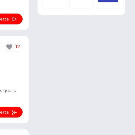
ferta
12
s que lo
ferta