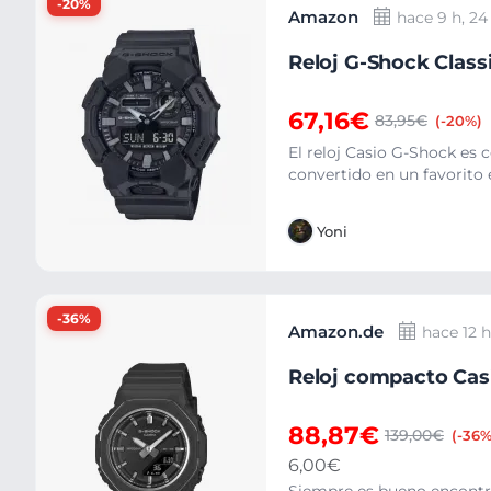
-20%
Amazon
hace 9 h, 2
Reloj G-Shock Class
67,16€
83,95€
(-20%)
El reloj Casio G-Shock es c
convertido en un favorito e
Yoni
-36%
Amazon.de
hace 12 
Reloj compacto Cas
88,87€
139,00€
(-36%
6,00€