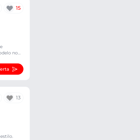
15
se
delo no...
ferta
13
stilo.