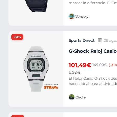
marcar la diferencia. El Ca
Verutxy
-31%
Sports Direct
05 ago.
G-Shock Reloj Casio:
101,49€
149,00€
(-31
6,99€
El Reloj Casio G-Shock des
hacen ideal para actividade
Chofe