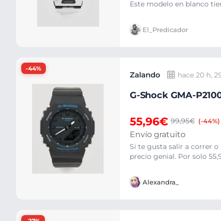
Este modelo en blanco tien
El_Predicador
-44%
Zalando
hace 20 h, 2
G-Shock GMA-P2100 
55,96€
99,95€
(-44%)
Envío gratuito
Si te gusta salir a correr 
precio genial. Por solo 55
Alexandra_
-27%