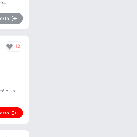
...
ferta
12
stá a un
ferta