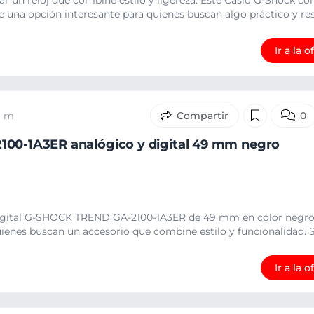
r un reloj que combine estilo y ligereza. Este Casio G-Shock c
 una opción interesante para quienes buscan algo práctico y resi
Ir a la o
9 m
0
100-1A3ER analógico y digital 49 mm negro
 digital G-SHOCK TREND GA-2100-1A3ER de 49 mm en color negro
ienes buscan un accesorio que combine estilo y funcionalidad. S
Ir a la o