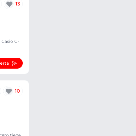
13
e Casio G-
ferta
10
cero tiene