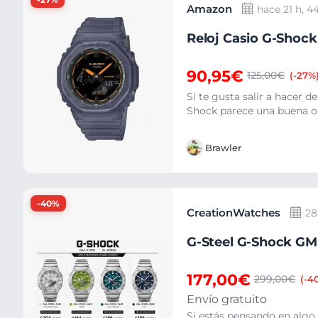
Amazon
hace 21 h, 4
Reloj Casio G-Shock
90,95€
125,00€
(-27%
Si te gusta salir a hacer d
Shock parece una buena opc
Brawler
-40%
CreationWatches
28 
G-Steel G-Shock GM
177,00€
299,00€
(-4
Envío gratuito
Si estás pensando en algo 