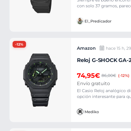
Siempre es bueno encontra
con solo 37 gramos, parece
El_Predicador
-12%
Amazon
hace 15 h, 2
Reloj G-SHOCK GA-2
74,95€
86,00€
(-12%)
Envío gratuito
El Casio Reloj analógico
opción interesante para qu
Mediko