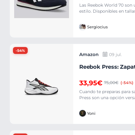
Las Reebok World 70 son u
estilo. Disponibles en talla
Sergiocius
-54%
Amazon
09 jul.
Reebok Press: Zapati
33,95€
75,00€
(-54%)
Cuando te preparas para s
Press son una opción versát
Yoni