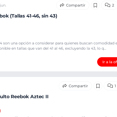
jun.
2
bok (Tallas 41-46, sin 43)
e 4 son una opción a considerar para quienes buscan comodidad e
ible en tallas que van del 41 al 46, excluyendo la 43, lo q...
Ir a la o
1
dulto Reebok Aztec II
)