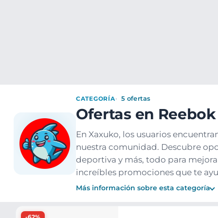
Ofertas
Populares
Nuevos
Explorar
Xaxuko
Deporte
Reebok
CATEGORÍA
5 ofertas
Ofertas en Reebok
En Xaxuko, los usuarios encuentra
nuestra comunidad. Descubre opor
deportiva y más, todo para mejorar
increíbles promociones que te ayu
Más información sobre esta categoría
Ofertas
-62%