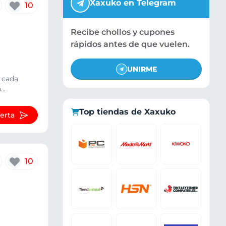
Xaxuko en Telegram
10
Recibe chollos y cupones
rápidos antes de que vuelen.
UNIRME
e cada
..
Top tiendas de Xaxuko
ferta
10