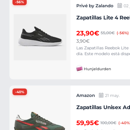
-56%
Privé by Zalando
02 
Zapatillas Lite 4 Ree
23,90€
55,00€
(-56%)
3,90€
Las Zapatillas Reebok Lit
día. Este modelo está dispon
Hunjeldurden
-40%
Amazon
21 may.
Zapatillas Unisex A
59,95€
100,00€
(-40%