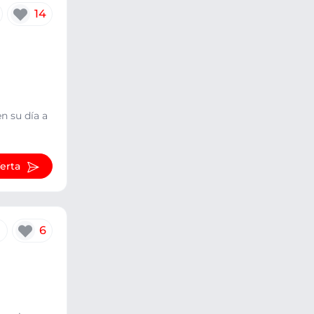
14
n su día a
ferta
6