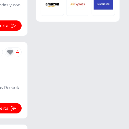
odas y con
ferta
4
las Reebok
ferta