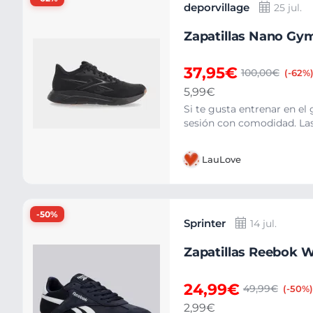
deporvillage
25 jul.
Zapatillas Nano Gym 
37,95€
100,00€
(-62%
5,99€
Si te gusta entrenar en el
sesión con comodidad. Las 
LauLove
-50%
Sprinter
14 jul.
Zapatillas Reebok W
24,99€
49,99€
(-50%
2,99€