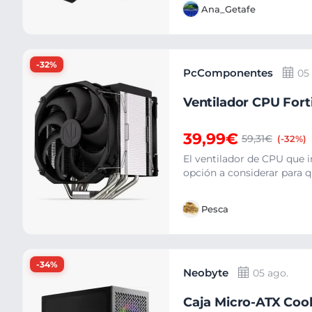
Ana_Getafe
-32%
PcComponentes
05
Ventilador CPU Fort
39,99€
59,31€
(-32%)
El ventilador de CPU que i
opción a considerar para qu
Pesca
-34%
Neobyte
05 ago.
Caja Micro-ATX Cool