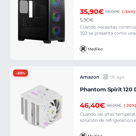
35,90€
55,00€
(-34%)
5,90€
Cuando necesitas construir
302 se presenta como una 
Mediko
-20%
Amazon
05 ago.
Phantom Spirit 120 
46,40€
58,00€
(-20%
Cuando las altas temperat
solución de refrigeración e