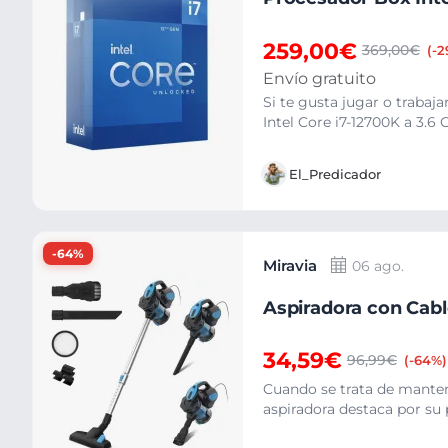
259,00€
369,00€
(-
Envío gratuito
Si te gusta jugar o trabaj
Intel Core i7-12700K a 3.6 
El_Predicador
-64%
Miravia
06 ago.
Aspiradora con Cabl
34,59€
96,99€
(-64%)
Cuando se trata de manten
aspiradora destaca por su 