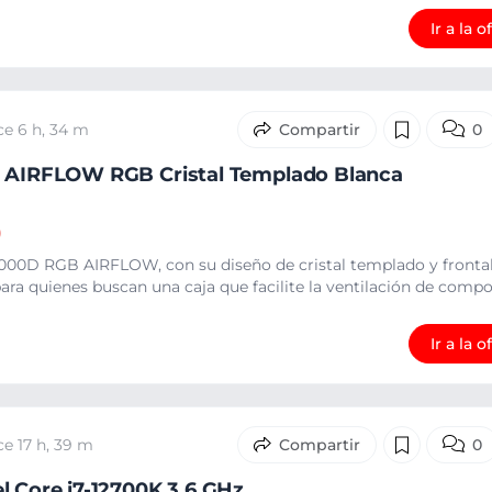
Ir a la o
ce 6 h, 34 m
0
D AIRFLOW RGB Cristal Templado Blanca
)
000D RGB AIRFLOW, con su diseño de cristal templado y frontal
ra quienes buscan una caja que facilite la ventilación de compon
Ir a la o
ce 17 h, 39 m
0
l Core i7-12700K 3.6 GHz