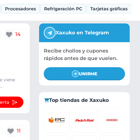
Procesadores
Refrigeración PC
Tarjetas gráficas
Xaxuko en Telegram
14
Recibe chollos y cupones
rápidos antes de que vuelen.
UNIRME
e viene
..
Top tiendas de Xaxuko
ferta
11