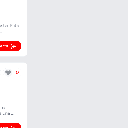
ster Elite
..
ferta
10
ena
 una ...