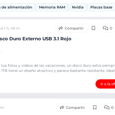
 de alimentación
Memoria RAM
Nvidia
Placas base
ce 1 h, 49 m
0
sco Duro Externo USB 3.1 Rojo
)
us fotos y videos de las vacaciones, un disco duro extra siempr
TB tiene un diseño atractivo y parece bastante resistente. Ideal.
Ir a la o
4 m
0