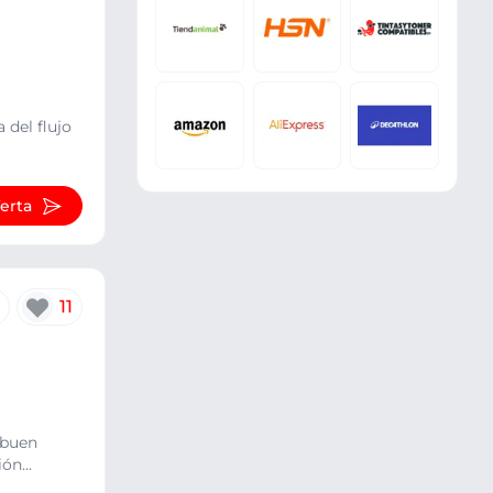
 del flujo
ferta
11
 buen
ón...