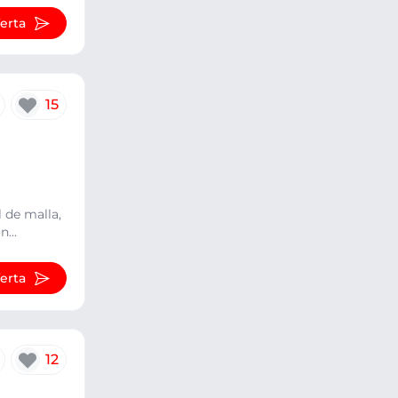
ferta
15
 de malla,
...
ferta
12