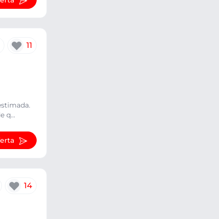
ferta
11
estimada.
 q...
ferta
14