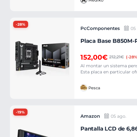
Mediko
-28%
PcComponentes
05
Placa Base B850M-
152,00€
212,21€
(-28%
Al montar un sistema pens
Esta placa en particular o
Pesca
-19%
Amazon
05 ago.
Pantalla LCD de 6,8