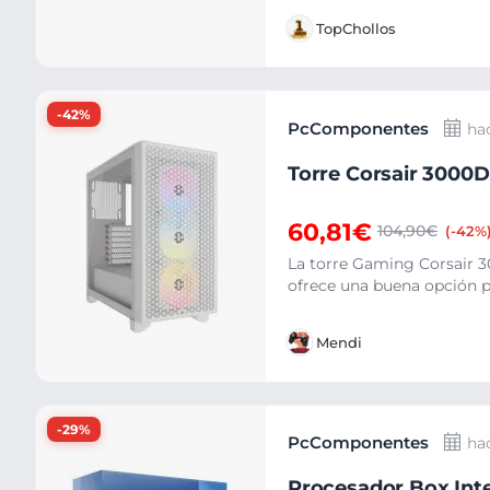
TopChollos
-42%
PcComponentes
ha
Torre Corsair 3000
60,81€
104,90€
(-42%
La torre Gaming Corsair 3
ofrece una buena opción pa
Mendi
-29%
PcComponentes
ha
Procesador Box Inte