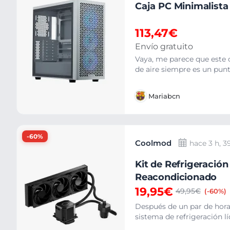
Caja PC Minimalist
113,47€
Envío gratuito
Vaya, me parece que este c
de aire siempre es un punt
Mariabcn
-60%
Coolmod
hace 3 h, 
Kit de Refrigeració
Reacondicionado
19,95€
49,95€
(-60%)
Después de un par de hora
sistema de refrigeración lí