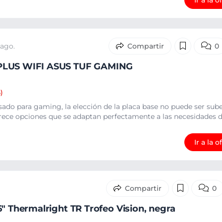
Ir a la o
 ago.
0
PLUS WIFI ASUS TUF GAMING
)
ado para gaming, la elección de la placa base no puede ser sub
frece opciones que se adaptan perfectamente a las necesidades de
Ir a la o
0
6" Thermalright TR Trofeo Vision, negra