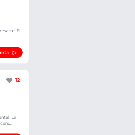
esarte. El
.
ferta
12
ntal. La
ers...