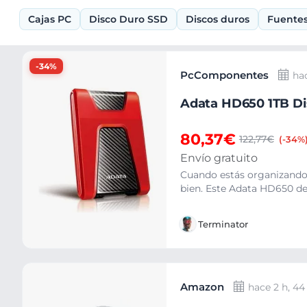
Cajas PC
Disco Duro SSD
Discos duros
Fuentes
Ofertas
-34%
PcComponentes
ha
Adata HD650 1TB Di
80,37€
122,77€
(-34%
Envío gratuito
Cuando estás organizando t
bien. Este Adata HD650 de 1
Terminator
Amazon
hace 2 h, 4