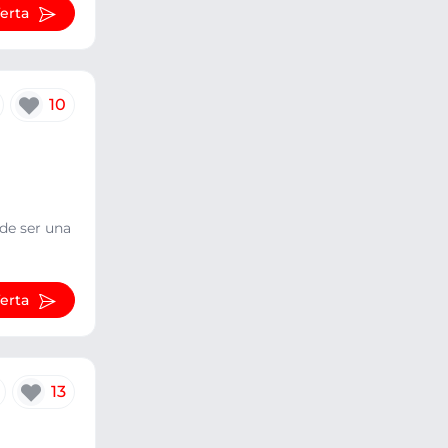
ferta
10
ede ser una
ferta
13