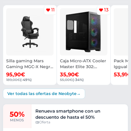
11
13
Silla gaming Mars
Caja Micro-ATX Cooler
Pack Mi
Gaming MGC-X Negra
Master Elite 302:
Iggual 
para gamers
Diseño Compacto
Tela de 
95,90€
35,90€
53,91
189,00€
(-49%)
55,00€
(-34%)
Ver todas las ofertas de Neobyte
Renueva smartphone con un
50%
descuento de hasta el 50%
MENOS
Oferta