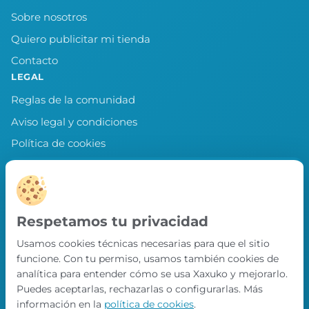
Sobre nosotros
Quiero publicitar mi tienda
Contacto
LEGAL
Reglas de la comunidad
Aviso legal y condiciones
Política de cookies
Política de privacidad
Preferencias de cookies
LLEVA XAXUKO CONTIGO
Respetamos tu privacidad
Chollos, misiones y recompensas desde
Usamos cookies técnicas necesarias para que el sitio
nuestra APP.
funcione. Con tu permiso, usamos también cookies de
PRÓXIMAMENTE EN
analítica para entender cómo se usa Xaxuko y mejorarlo.
App Store
Puedes aceptarlas, rechazarlas o configurarlas. Más
información en la
política de cookies
.