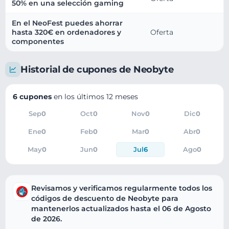
50% en una selección gaming
En el NeoFest puedes ahorrar
hasta 320€ en ordenadores y
Oferta
componentes
Historial de cupones de Neobyte
6 cupones
en los últimos 12 meses
Sep
0
Oct
0
Nov
0
Dic
0
Ene
0
Feb
0
Mar
0
Abr
0
May
0
Jun
0
Jul
6
Ago
0
Revisamos y verificamos regularmente todos los
códigos de descuento de Neobyte para
mantenerlos actualizados hasta el 06 de Agosto
de 2026.