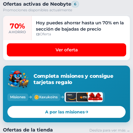
Ofertas activas de Neobyte
6
Promociones disponibles actualmente
Hoy puedes ahorrar hasta un 70% en la
70%
sección de bajadas de precio
AHORRO
Oferta
Ver oferta
Completa misiones y consigue
tarjetas regalo
Misiones
Xaxukoins
A por las misiones
Ofertas de la tienda
Desliza para ver más →