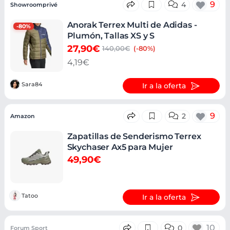
9
4
Showroomprivé
Anorak Terrex Multi de Adidas -
-80%
Plumón, Tallas XS y S
27,90€
140,00€
(-80%)
4,19€
Sara84
Ir a la oferta
9
2
Amazon
Zapatillas de Senderismo Terrex
Skychaser Ax5 para Mujer
49,90€
Tatoo
Ir a la oferta
10
0
Forum Sport