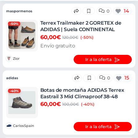
Ofertas
14
0
maspormenos
Terrex Trailmaker 2 GORETEX de
-50%
ADIDAS | Suela CONTINENTAL
60,00€
120,00€
(-50%)
Envío gratuito
Zior
Ir a la oferta
15
0
adidas
Botas de montaña ADIDAS Terrex
-40%
Eastrail 3 Mid Climaproof 38-48
60,00€
100,00€
(-40%)
CarlosSpain
Ir a la oferta