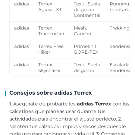
adidas
Terrex
Textil, Suela
Running e
Agravic XT
de goma
montaña
Continental
adidas
Terrex
Mesh,
Trekking
Tracerocker
Caucho
adidas
Terrex Free
Primeknit,
Senderism
Hiker
GORE-TEX
adidas
Terrex
Textil, Suela
Escalada,
Skychaser
de goma
Senderism
Consejos sobre adidas Terrex
1. Asegúrate de probarte los
adidas Terrex
con los
calcetines que planeas usar durante tus
actividades para encontrar el ajuste perfecto. 2.
Mantén tus calzados limpios y secos después de
cada uso para prolongar su vida útil. 3. Considera