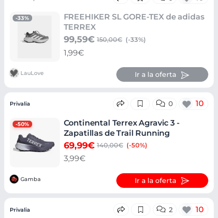
FREEHIKER SL GORE-TEX de adidas
-33%
TERREX
99,59€
150,00€
(-33%)
1,99€
LauLove
Ir a la oferta
10
0
Privalia
Continental Terrex Agravic 3 -
-50%
Zapatillas de Trail Running
69,99€
140,00€
(-50%)
3,99€
Gamba
Ir a la oferta
10
2
Privalia