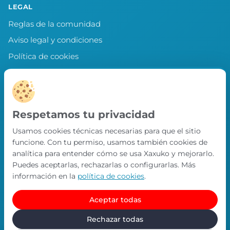
LEGAL
Reglas de la comunidad
Aviso legal y condiciones
Política de cookies
Política de privacidad
Preferencias de cookies
LLEVA XAXUKO CONTIGO
Respetamos tu privacidad
Chollos, misiones y recompensas desde
Usamos cookies técnicas necesarias para que el sitio
nuestra APP.
funcione. Con tu permiso, usamos también cookies de
PRÓXIMAMENTE EN
analítica para entender cómo se usa Xaxuko y mejorarlo.
App Store
Puedes aceptarlas, rechazarlas o configurarlas. Más
información en la
política de cookies
.
Aceptar todas
© Xaxuko 2026 · Todos los derechos reservados
Contacto
Política de privacidad
Política de cookies
Rechazar todas