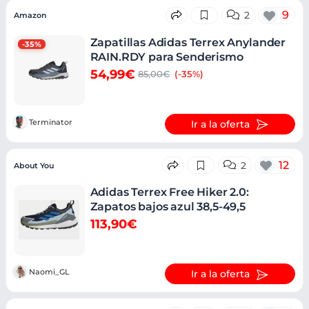
9
2
Amazon
Zapatillas Adidas Terrex Anylander
-35%
RAIN.RDY para Senderismo
54,99€
85,00€
(-35%)
Terminator
Ir a la oferta
12
2
About You
Adidas Terrex Free Hiker 2.0:
Zapatos bajos azul 38,5-49,5
113,90€
Naomi_GL
Ir a la oferta