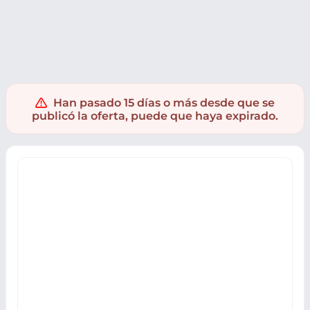
Ropa y accesorios
Accesorios moda
Relojes
Relojes ana
Han pasado 15 días o más desde que se
publicó la oferta, puede que haya expirado.