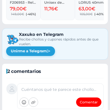
F206953 - Reloj
Unisex de
LORUS 40mm
Elegante
Hombro
79,00€
11,76€
63,00€
149,00€
(-46%)
105,00€
(-40%)
Xaxuko en Telegram
Recibe chollos y cupones rápidos antes de que
vuelen.
Unirme a Telegram
2 comentarios
Cuéntanos qué te parece este chollo…
Comentar