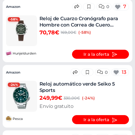
7
0
Amazon
Reloj de Cuarzo Cronógrafo para
-58%
Hombre con Correa de Cuero
Tommy Hilfiger
70,78€
169,00€
(-58%)
Hunjeldurden
Ir a la oferta
13
0
Amazon
Reloj automático verde Seiko 5
-24%
Sports
249,99€
330,00€
(-24%)
Envío gratuito
Pesca
Ir a la oferta