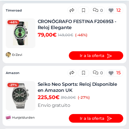
Ofertas
12
0
Timeroad
CRONÓGRAFO FESTINA F206953 -
-46%
Reloj Elegante
79,00€
149,00€
(-46%)
ErZevi
Ir a la oferta
15
0
Amazon
Seiko Neo Sports: Reloj Disponible
-27%
en Amazon UK
225,50€
310,00€
(-27%)
Envío gratuito
Hunjeldurden
Ir a la oferta