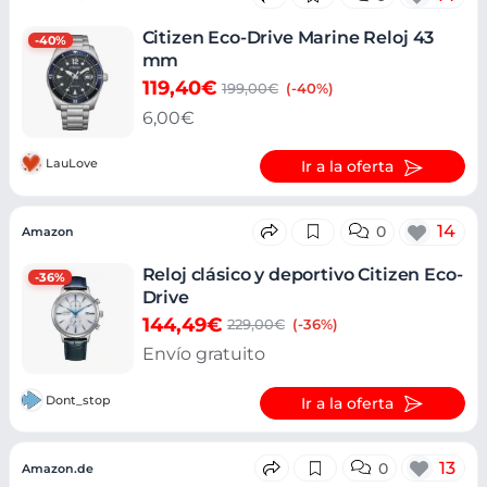
Citizen Eco-Drive Marine Reloj 43
-40%
mm
119,40€
199,00€
(-40%)
6,00€
LauLove
Ir a la oferta
14
0
Amazon
Reloj clásico y deportivo Citizen Eco-
-36%
Drive
144,49€
229,00€
(-36%)
Envío gratuito
Dont_stop
Ir a la oferta
13
0
Amazon.de