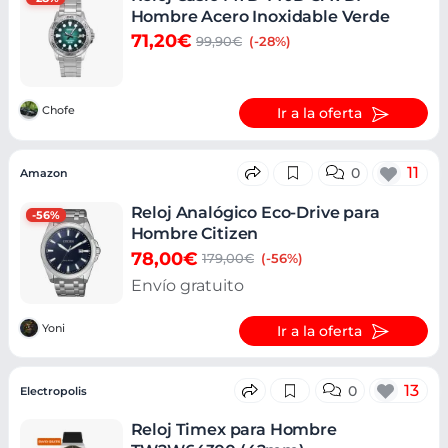
Hombre Acero Inoxidable Verde
71,20€
99,90€
(-28%)
Chofe
Ir a la oferta
11
0
Amazon
Reloj Analógico Eco-Drive para
-56%
Hombre Citizen
78,00€
179,00€
(-56%)
Envío gratuito
Yoni
Ir a la oferta
13
0
Electropolis
Reloj Timex para Hombre