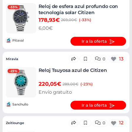
Reloj de esfera azul profundo con
-33%
tecnología solar Citizen
178,93€
269,00€
(-33%)
6,00€
Pitaval
Ir a la oferta
13
0
Miravia
Reloj Tsuyosa azul de Citizen
-23%
220,05€
289,00€
(-23%)
Envío gratuito
Sanchullo
Ir a la oferta
12
0
Zeitlounge