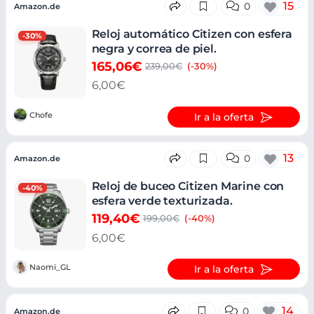
15
0
Amazon.de
Reloj automático Citizen con esfera
-30%
negra y correa de piel.
165,06€
239,00€
(-30%)
6,00€
Chofe
Ir a la oferta
13
0
Amazon.de
Reloj de buceo Citizen Marine con
-40%
esfera verde texturizada.
119,40€
199,00€
(-40%)
6,00€
Naomi_GL
Ir a la oferta
14
0
Amazon.de