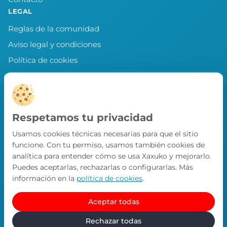
LEGAL
Reglas de la comunidad
Aviso legal y condiciones
Política de cookies
Política de privacidad
Preferencias de cookies
LLEVA XAXUKO CONTIGO
Respetamos tu privacidad
Chollos, misiones y recompensas desde
Usamos cookies técnicas necesarias para que el sitio
nuestra APP.
funcione. Con tu permiso, usamos también cookies de
PRÓXIMAMENTE EN
analítica para entender cómo se usa Xaxuko y mejorarlo.
App Store
Puedes aceptarlas, rechazarlas o configurarlas. Más
información en la
política de cookies
.
Aceptar todas
© Xaxuko 2026 · Todos los derechos reservados
Contacto
Política de privacidad
Política de cookies
Rechazar todas