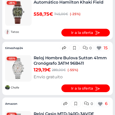
Automático Hamilton Khaki Field
-25%
558,75€
745,00€
(-25%)
Tatoo
Ir a la oferta
15
0
timeshop24
Reloj Hombre Bulova Sutton 41mm
-55%
Cronógrafo 3ATM 96B411
129,19€
289,00€
(-55%)
Envío gratuito
Chofe
Ir a la oferta
6
0
Amazon
Reloj Casio MTD-140D-3AVDF
-28%