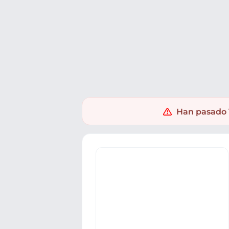
Ofertas
Populares
Nuevos
Explorar
Xaxuko
Electrónica
Informatica
Monitores
Han pasado 1