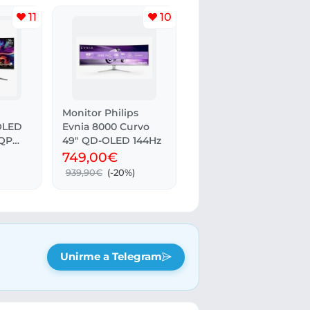
11
10
Monitor Philips
OLED
Evnia 8000 Curvo
CQP
49" QD-OLED 144Hz
c
749,00€
)
939,90€
(-20%)
Unirme a Telegram