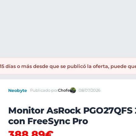
5 días o más desde que se publicó la oferta, puede qu
Neobyte
Publicado por
Chofe
08/07/2026
Monitor AsRock PGO27QFS 
con FreeSync Pro
388,89€