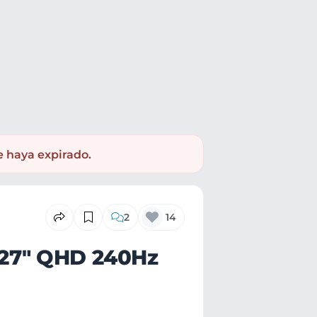
e haya expirado.
2
14
27" QHD 240Hz