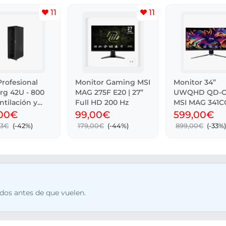
11
11
rofesional
Monitor Gaming MSI
Monitor 34”
rg 42U - 800
MAG 275F E20 | 27”
UWQHD QD-
ntilación y
Full HD 200 Hz
MSI MAG 341
175Hz FreeSyn
,00€
99,00€
599,00€
23€
(-42%)
179,00€
(-44%)
899,00€
(-33%
dos antes de que vuelen.