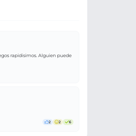
uegos rapidisimos. Alguien puede
2
2
6