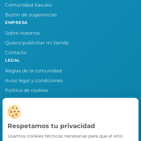
Comunidad Xaxuko
Buzón de sugerencias
EMPRESA
Sobre nosotros
Quiero publicitar mi tienda
Contacto
LEGAL
Reglas de la comunidad
Aviso legal y condiciones
Política de cookies
Política de privacidad
Preferencias de cookies
LLEVA XAXUKO CONTIGO
Respetamos tu privacidad
Chollos, misiones y recompensas desde
Usamos cookies técnicas necesarias para que el sitio
nuestra APP.