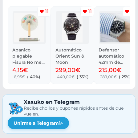
11
11
15
Abanico
Automático
Defensor
plegable
Orient Sun &
automático
Fisura No me
Moon
42mm de
da la vida por
Orient
4,15€
299,00€
215,00€
4,15 € en
6,95€
(-40%)
449,00€
(-33%)
289,00€
(-25%)
Amazon
Xaxuko en Telegram
Recibe chollos y cupones rápidos antes de que
vuelen.
Unirme a Telegram