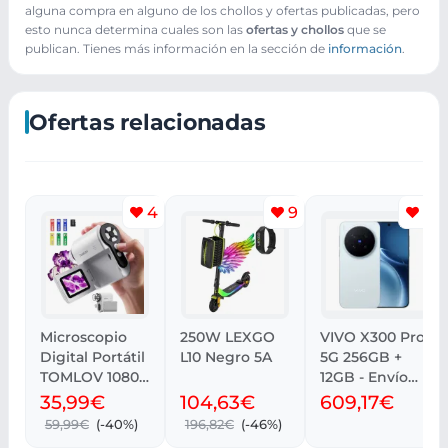
alguna compra en alguno de los chollos y ofertas publicadas, pero
esto nunca determina cuales son las
ofertas y chollos
que se
publican. Tienes más información en la sección de
información
.
Ofertas relacionadas
4
9
13
Microscopio
250W LEXGO
VIVO X300 Pro
Digital Portátil
L10 Negro 5A
5G 256GB +
TOMLOV 1080P
12GB - Envío
con Pantalla
desde España
35,99€
104,63€
609,17€
LCD 2
59,99€
(-40%)
196,82€
(-46%)