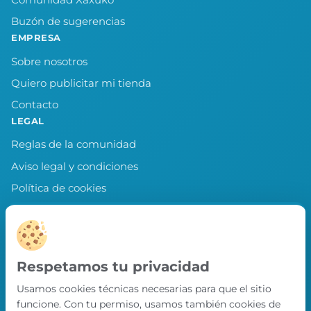
Buzón de sugerencias
EMPRESA
Sobre nosotros
Quiero publicitar mi tienda
Contacto
LEGAL
Reglas de la comunidad
Aviso legal y condiciones
Política de cookies
Política de privacidad
Preferencias de cookies
LLEVA XAXUKO CONTIGO
Respetamos tu privacidad
Chollos, misiones y recompensas desde
Usamos cookies técnicas necesarias para que el sitio
nuestra APP.
funcione. Con tu permiso, usamos también cookies de