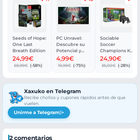
Seeds of Hope:
PC Unravel:
Sociable
One Last
Descubre su
Soccer
Breath Edition
Potencial y
Champions Kit
Rendimiento
para Nintendo
24,99€
4,99€
24,90€
Switch 2
59,99€
(-58%)
19,99€
(-75%)
35,00€
(-28%)
Xaxuko en Telegram
Recibe chollos y cupones rápidos antes de que
vuelen.
Unirme a Telegram
2 comentarios