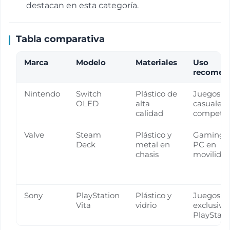
destacan en esta categoría.
Tabla comparativa
Marca
Modelo
Materiales
Uso
recomen
Nintendo
Switch
Plástico de
Juegos
OLED
alta
casuales 
calidad
competit
Valve
Steam
Plástico y
Gaming 
Deck
metal en
PC en
chasis
movilida
Sony
PlayStation
Plástico y
Juegos
Vita
vidrio
exclusivo
PlayStati