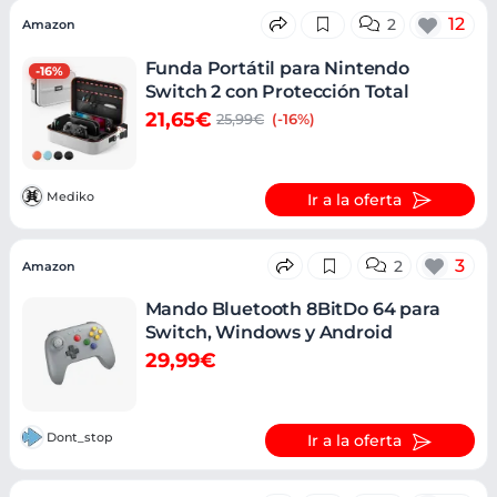
12
2
Amazon
Funda Portátil para Nintendo
-16%
Switch 2 con Protección Total
21,65€
25,99€
(-16%)
Mediko
Ir a la oferta
3
2
Amazon
Mando Bluetooth 8BitDo 64 para
Switch, Windows y Android
29,99€
Dont_stop
Ir a la oferta