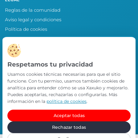
Reglas de la comunidad
Aviso legal y condiciones
Política de cookies
Política de privacidad
Preferencias de cookies
LLEVA XAXUKO CONTIGO
Respetamos tu privacidad
Chollos, misiones y recompensas desde
Usamos cookies técnicas necesarias para que el sitio
nuestra APP.
funcione. Con tu permiso, usamos también cookies de
PRÓXIMAMENTE EN
analítica para entender cómo se usa Xaxuko y mejorarlo.
App Store
Puedes aceptarlas, rechazarlas o configurarlas. Más
información en la
política de cookies
.
Aceptar todas
© Xaxuko 2026 · Todos los derechos reservados
Contacto
Política de privacidad
Política de cookies
Rechazar todas