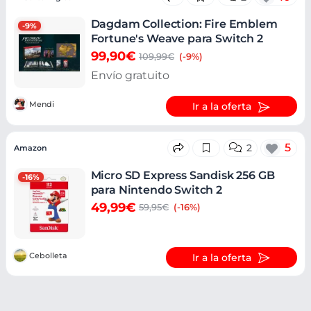
Dagdam Collection: Fire Emblem
-9%
Fortune's Weave para Switch 2
99,90€
109,99€
(-9%)
Envío gratuito
Mendi
Ir a la oferta
5
2
Amazon
Micro SD Express Sandisk 256 GB
-16%
para Nintendo Switch 2
49,99€
59,95€
(-16%)
Cebolleta
Ir a la oferta