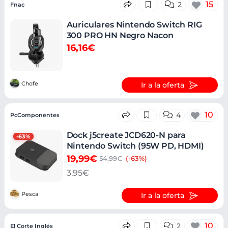
15
2
Fnac
Auriculares Nintendo Switch RIG
300 PRO HN Negro Nacon
16,16€
Chofe
Ir a la oferta
10
4
PcComponentes
Dock j5create JCD620-N para
-63%
Nintendo Switch (95W PD, HDMI)
19,99€
54,99€
(-63%)
3,95€
Pesca
Ir a la oferta
10
2
El Corte Inglés