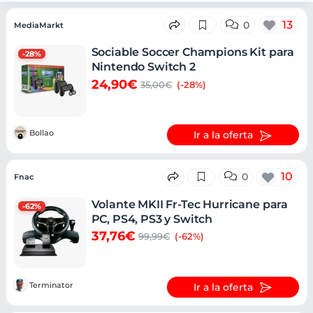
Ofertas
13
0
MediaMarkt
Sociable Soccer Champions Kit para
-28%
Nintendo Switch 2
24,90€
35,00€
(-28%)
Bollao
Ir a la oferta
10
0
Fnac
Volante MKII Fr-Tec Hurricane para
-62%
PC, PS4, PS3 y Switch
37,76€
99,99€
(-62%)
Terminator
Ir a la oferta