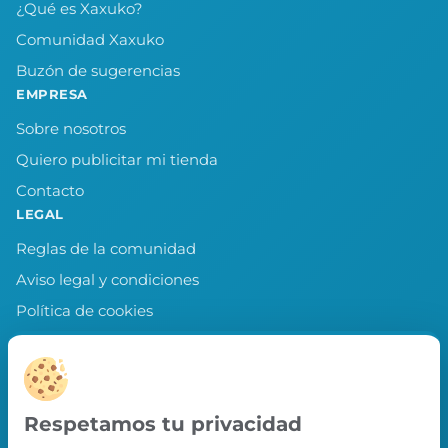
¿Qué es Xaxuko?
Comunidad Xaxuko
Buzón de sugerencias
EMPRESA
Sobre nosotros
Quiero publicitar mi tienda
Contacto
LEGAL
Reglas de la comunidad
Aviso legal y condiciones
Política de cookies
Política de privacidad
Preferencias de cookies
LLEVA XAXUKO CONTIGO
Respetamos tu privacidad
Chollos, misiones y recompensas desde