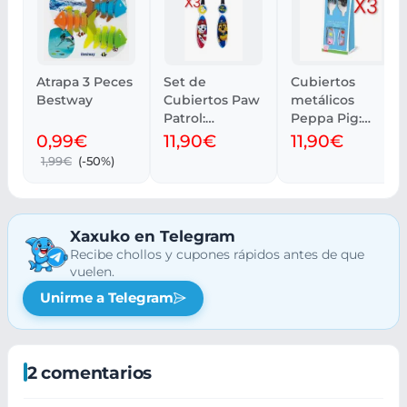
Atrapa 3 Peces
Set de
Cubiertos
Bestway
Cubiertos Paw
metálicos
Patrol:
Peppa Pig:
Tenedor y
cuchara y
0,99€
11,90€
11,90€
Cuchara
tenedor (2
1,99€
(-50%)
Infantiles
unidades)
Xaxuko en Telegram
Recibe chollos y cupones rápidos antes de que
vuelen.
Unirme a Telegram
2 comentarios