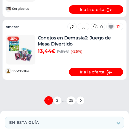
Sergiocius
Ir a la oferta
12
0
Amazon
Conejos en Demasia2: Juego de
-25%
Mesa Divertido
13,44€
17,99€
(-25%)
TopChollos
Ir a la oferta
…
1
2
25
EN ESTA GUÍA