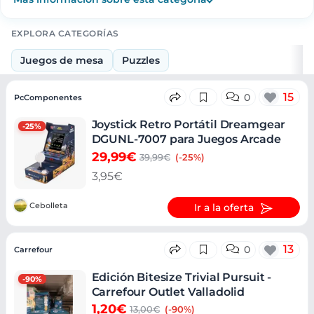
EXPLORA CATEGORÍAS
Juegos de mesa
Puzzles
Ofertas
15
0
PcComponentes
Joystick Retro Portátil Dreamgear
-25%
DGUNL-7007 para Juegos Arcade
29,99€
39,99€
(-25%)
3,95€
Cebolleta
Ir a la oferta
13
0
Carrefour
Edición Bitesize Trivial Pursuit -
-90%
Carrefour Outlet Valladolid
1,20€
13,00€
(-90%)