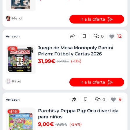
Mendi
Ir a la oferta
12
0
Amazon
Juego de Mesa Monopoly Panini
-11%
Prizm: Fútbol y Cartas 2026
31,99€
35,99€
(-11%)
Rabit
Ir a la oferta
9
0
Amazon
Parchís y Peppa Pig: Oca divertida
-54%
para niños
9,00€
19,99€
(-54%)