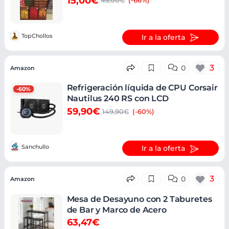
15,00€
45,00€
(-66%)
TopChollos
Ir a la oferta
3
0
Amazon
Refrigeración líquida de CPU Corsair
-60%
Nautilus 240 RS con LCD
59,90€
149,90€
(-60%)
Sanchullo
Ir a la oferta
3
0
Amazon
Mesa de Desayuno con 2 Taburetes
de Bar y Marco de Acero
63,47€