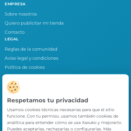
EMPRESA
Sobre nosotros
Quiero publicitar mi tienda
Contacto
LEGAL
Reglas de la comunidad
Aviso legal y condiciones
Política de cookies
Política de privacidad
Preferencias de cookies
LLEVA XAXUKO CONTIGO
Respetamos tu privacidad
Chollos, misiones y recompensas desde
Usamos cookies técnicas necesarias para que el sitio
nuestra APP.
funcione. Con tu permiso, usamos también cookies de
PRÓXIMAMENTE EN
analítica para entender cómo se usa Xaxuko y mejorarlo.
App Store
Puedes aceptarlas, rechazarlas o configurarlas. Más