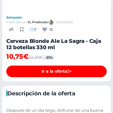
Amazon
Publicado por
El_Predicador
02/06/2026
7
13
Cerveza Blonde Ale La Sagra - Caja
12 botellas 330 ml
10,75€
22,20€
-51%
Ir a la oferta
Descripción de la oferta
Después de un día largo, disfrutar de una buena