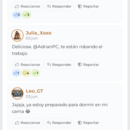
3
3
Julia_Xoxo
03 jun.
Deliciosa. @AdrianPC, te están robando el
trabajo.
1
4
1
Leo_GT
03 jun.
Jajaja, ya estoy preparado para dormir en mi
cama 😂