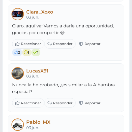
Clara_Xoxo
03 jun.
Claro, aquí va: Vamos a darle una oportunidad,
gracias por compartir 😄
2
1
1
LucasX91
03 jun.
Nunca la he probado, ¿es similar a la Alhambra
especial?
Pablo_MX
03 jun.