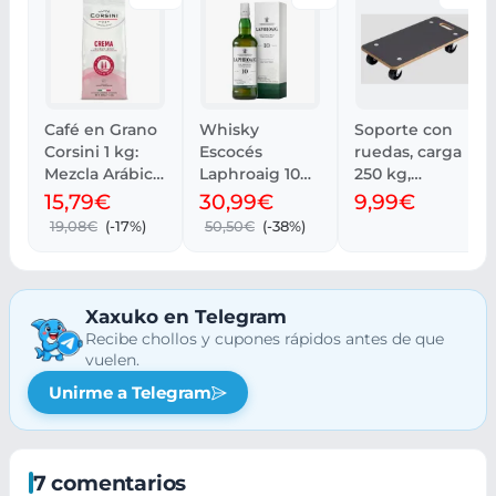
Café en Grano
Whisky
Soporte con
Corsini 1 kg:
Escocés
ruedas, carga
Mezcla Arábica
Laphroaig 10
250 kg,
y Robusta
Años Peated -
disponible
15,79€
30,99€
9,99€
700 ml, 40%
desde día 8.
19,08€
(-17%)
50,50€
(-38%)
Xaxuko en Telegram
Recibe chollos y cupones rápidos antes de que
vuelen.
Unirme a Telegram
7 comentarios