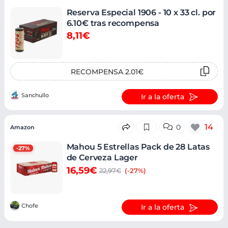
Reserva Especial 1906 - 10 x 33 cl. por
6.10€ tras recompensa
8,11€
RECOMPENSA 2.01€
Sanchullo
Ir a la oferta
14
0
Amazon
Mahou 5 Estrellas Pack de 28 Latas
-27%
de Cerveza Lager
16,59€
22,97€
(-27%)
Chofe
Ir a la oferta