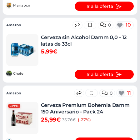
Mariabcn
Ir a la oferta
10
0
Amazon
Cerveza sin Alcohol Damm 0,0 - 12
latas de 33cl
5,99€
Chofe
Ir a la oferta
11
0
Amazon
Cerveza Premium Bohemia Damm
-27%
150 Aniversario - Pack 24
25,99€
35,76€
(-27%)