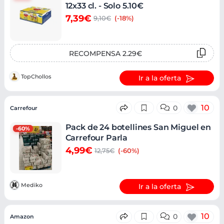
12x33 cl. - Solo 5.10€
7,39€
9,10€
(-18%)
RECOMPENSA 2.29€
TopChollos
Ir a la oferta
10
0
Carrefour
Pack de 24 botellines San Miguel en
-60%
Carrefour Parla
4,99€
12,75€
(-60%)
Mediko
Ir a la oferta
10
0
Amazon