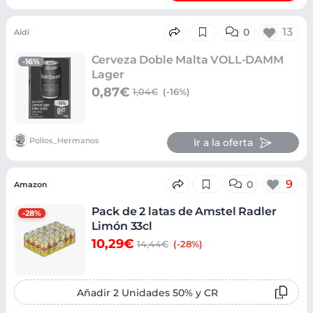
13
0
Aldi
Cerveza Doble Malta VOLL-DAMM
-16%
Lager
0,87€
1,04€
(-16%)
Pollos_Hermanos
Ir a la oferta
9
0
Amazon
Pack de 2 latas de Amstel Radler
-28%
Limón 33cl
10,29€
14,44€
(-28%)
Añadir 2 Unidades 50% y CR