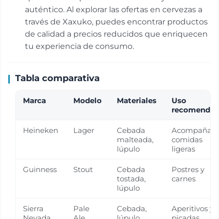
auténtico. Al explorar las ofertas en cervezas a
través de Xaxuko, puedes encontrar productos
de calidad a precios reducidos que enriquecen
tu experiencia de consumo.
Tabla comparativa
Marca
Modelo
Materiales
Uso
recomenda
Heineken
Lager
Cebada
Acompañar
malteada,
comidas
lúpulo
ligeras
Guinness
Stout
Cebada
Postres y
tostada,
carnes
lúpulo
Sierra
Pale
Cebada,
Aperitivos y
Nevada
Ale
lúpulo
picadas