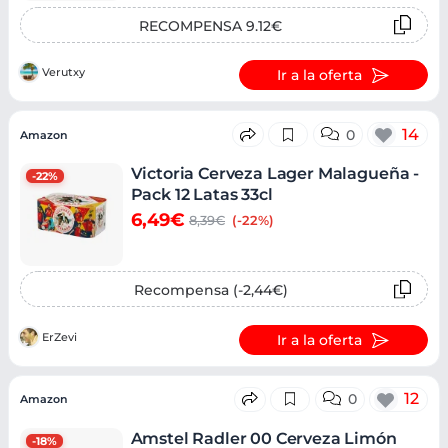
RECOMPENSA 9.12€
Verutxy
Ir a la oferta
14
0
Amazon
Victoria Cerveza Lager Malagueña -
-22%
Pack 12 Latas 33cl
6,49€
8,39€
(-22%)
Recompensa (-2,44€)
ErZevi
Ir a la oferta
12
0
Amazon
Amstel Radler 00 Cerveza Limón
-18%