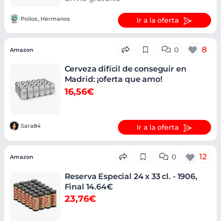
Pollos_Hermanos
Ir a la oferta
8
0
Amazon
Cerveza difícil de conseguir en
Madrid: ¡oferta que amo!
16,56€
Sara84
Ir a la oferta
12
0
Amazon
Reserva Especial 24 x 33 cl. - 1906,
Final 14.64€
23,76€