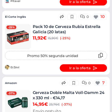
Pitaval
Ir a la oferta
10
0
El Corte Inglés
Pack 10 de Cerveza Rubia Estrella
-25%
Galicia (20 latas)
11,92€
15,90€
(-25%)
Promo 50% segunda unidad
ErZevi
Ir a la oferta
7
0
Amazon
Cerveza Doble Malta Voll-Damm 24
-37%
x 330 ml - €14,17
14,95€
23,76€
(-37%)
Envío gratuito