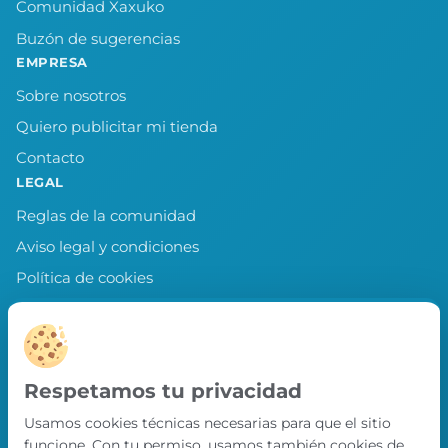
Comunidad Xaxuko
Buzón de sugerencias
EMPRESA
Sobre nosotros
Quiero publicitar mi tienda
Contacto
LEGAL
Reglas de la comunidad
Aviso legal y condiciones
Política de cookies
Política de privacidad
Preferencias de cookies
LLEVA XAXUKO CONTIGO
Respetamos tu privacidad
Chollos, misiones y recompensas desde
Usamos cookies técnicas necesarias para que el sitio
nuestra APP.
funcione. Con tu permiso, usamos también cookies de