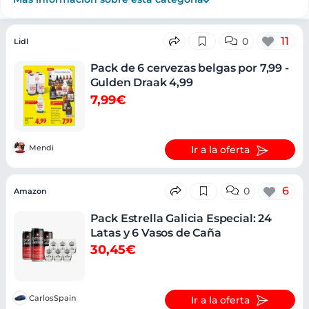
Ofertas
11
0
Lidl
Pack de 6 cervezas belgas por 7,99 -
Gulden Draak 4,99
7,99€
Mendi
Ir a la oferta
6
0
Amazon
Pack Estrella Galicia Especial: 24
Latas y 6 Vasos de Caña
30,45€
CarlosSpain
Ir a la oferta