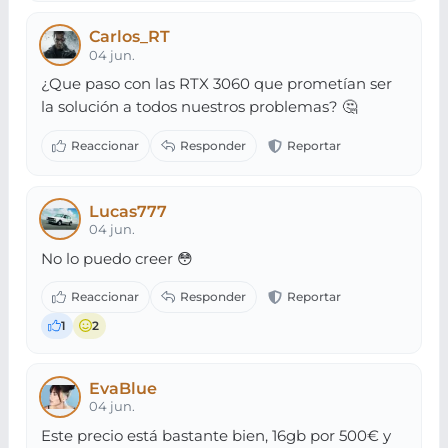
Carlos_RT
04 jun.
¿Que paso con las RTX 3060 que prometían ser
la solución a todos nuestros problemas? 🤔
Lucas777
04 jun.
No lo puedo creer 😳
1
2
EvaBlue
04 jun.
Este precio está bastante bien, 16gb por 500€ y