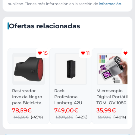
publican. Tienes más información en la sección de
información
.
Ofertas relacionadas
15
11
4
Rastreador
Rack
Microscopio
Invoxia Negro
Profesional
Digital Portátil
para Bicicletas
Lanberg 42U -
TOMLOV 1080P
GPS
800 kg,
con Pantalla
78,59€
749,00€
35,99€
Ventilación y
LCD 2
145,50€
(-45%)
1.307,23€
(-42%)
59,99€
(-40%)
Cristal