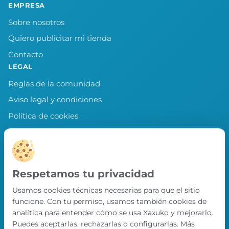
EMPRESA
Sobre nosotros
Quiero publicitar mi tienda
Contacto
LEGAL
Reglas de la comunidad
Aviso legal y condiciones
Política de cookies
Política de privacidad
Preferencias de cookies
LLEVA XAXUKO CONTIGO
Respetamos tu privacidad
Chollos, misiones y recompensas desde
Usamos cookies técnicas necesarias para que el sitio
nuestra APP.
funcione. Con tu permiso, usamos también cookies de
PRÓXIMAMENTE EN
analítica para entender cómo se usa Xaxuko y mejorarlo.
App Store
Puedes aceptarlas, rechazarlas o configurarlas. Más