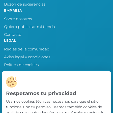
Buzón de sugerencias
EMPRESA
Sobre nosotros
Quiero publicitar mi tienda
Contacto
LEGAL
Reglas de la comunidad
Aviso legal y condiciones
Política de cookies
Política de privacidad
Preferencias de cookies
LLEVA XAXUKO CONTIGO
Respetamos tu privacidad
Chollos, misiones y recompensas desde
Usamos cookies técnicas necesarias para que el sitio
nuestra APP.
funcione. Con tu permiso, usamos también cookies de
PRÓXIMAMENTE EN
analítica para entender cómo se usa Xaxuko y mejorarlo.