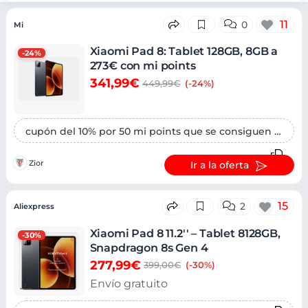
Ofertas
11
0
Mi
Xiaomi Pad 8: Tablet 128GB, 8GB a
-24%
273€ con mi points
341,99€
449,99€
(-24%)
cupón del 10% por 50 mi points que se consiguen al registrarse en Xiaomi
Zior
Ir a la oferta
15
2
Aliexpress
Xiaomi Pad 8 11.2'' – Tablet 8128GB,
-30%
Snapdragon 8s Gen 4
277,99€
399,00€
(-30%)
Envío gratuito