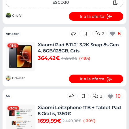
ESCD30
Chofe
Ir a la oferta
8
2
Amazon
Xiaomi Pad 8 11.2" 3.2K Snap 8s Gen
-18%
4, 8GB/128GB, Gris
364,42€
449,90€
(-18%)
Brawler
Ir a la oferta
10
2
Mi
Xiaomi Leitzphone 1TB + Tablet Pad
-30%
8 Gratis, 1360€
1699,99€
2.449,98€
(-30%)