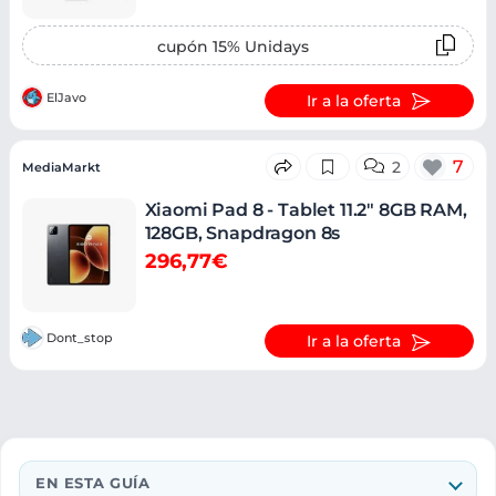
cupón 15% Unidays
ElJavo
Ir a la oferta
7
2
MediaMarkt
Xiaomi Pad 8 - Tablet 11.2" 8GB RAM,
128GB, Snapdragon 8s
296,77€
Dont_stop
Ir a la oferta
EN ESTA GUÍA