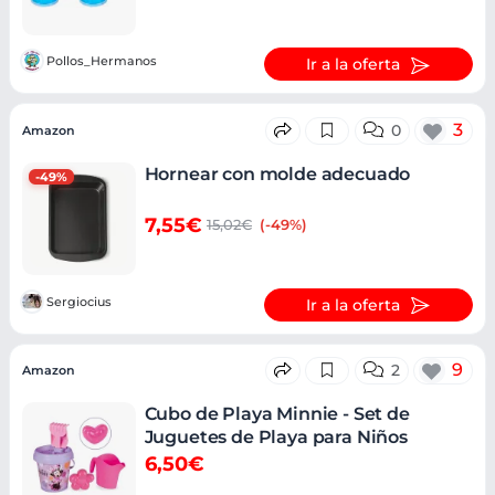
Pollos_Hermanos
Ir a la oferta
3
0
Amazon
Hornear con molde adecuado
-49%
7,55€
15,02€
(-49%)
Sergiocius
Ir a la oferta
9
2
Amazon
Cubo de Playa Minnie - Set de
Juguetes de Playa para Niños
6,50€