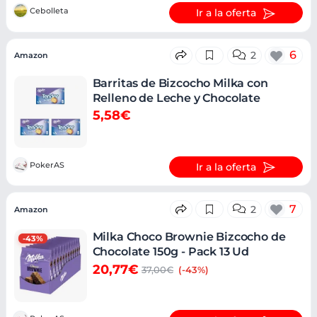
Cebolleta
Ir a la oferta
6
2
Amazon
Barritas de Bizcocho Milka con
Relleno de Leche y Chocolate
5,58€
PokerAS
Ir a la oferta
7
2
Amazon
Milka Choco Brownie Bizcocho de
-43%
Chocolate 150g - Pack 13 Ud
20,77€
37,00€
(-43%)