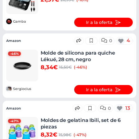
Gamba
Ir a la oferta
4
0
Amazon
Molde de silicona para quiche
-46%
Lékué, 28 cm, negro
8,34€
15,50€
(-46%)
Sergiocius
Ir a la oferta
13
0
Amazon
Moldes de gelatina Ibili, set de 6
-47%
piezas
8,32€
15,98€
(-47%)