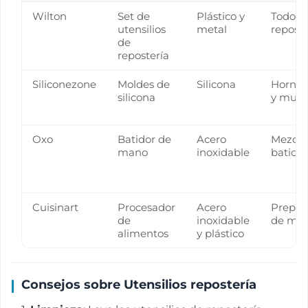
Wilton
Set de
Plástico y
Todo ti
utensilios
metal
reposte
de
repostería
Siliconezone
Moldes de
Silicona
Hornea
silicona
y muffi
Oxo
Batidor de
Acero
Mezcla
mano
inoxidable
batido
Cuisinart
Procesador
Acero
Prepar
de
inoxidable
de mas
alimentos
y plástico
Consejos sobre Utensilios repostería