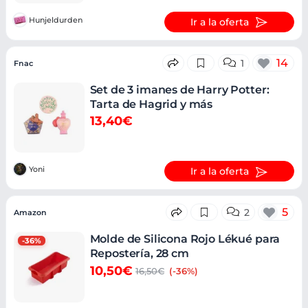
Hunjeldurden
Ir a la oferta
14
1
Fnac
Set de 3 imanes de Harry Potter:
Tarta de Hagrid y más
13,40€
Yoni
Ir a la oferta
5
2
Amazon
Molde de Silicona Rojo Lékué para
-36%
Repostería, 28 cm
10,50€
16,50€
(-36%)