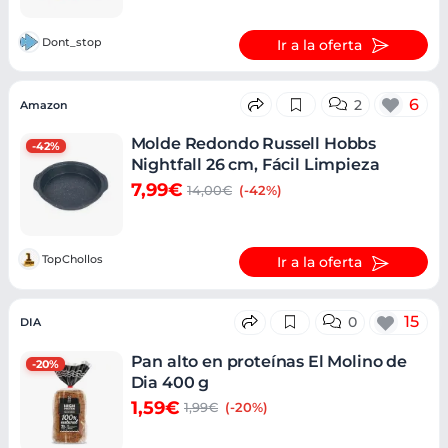
Dont_stop
Ir a la oferta
6
2
Amazon
Molde Redondo Russell Hobbs
-42%
Nightfall 26 cm, Fácil Limpieza
7,99€
14,00€
(-42%)
TopChollos
Ir a la oferta
15
0
DIA
Pan alto en proteínas El Molino de
-20%
Dia 400 g
1,59€
1,99€
(-20%)