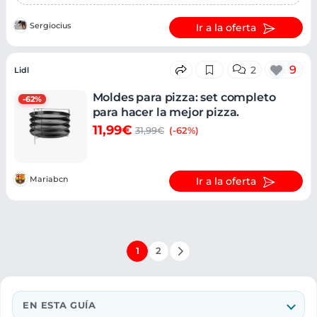
Sergiocius
Ir a la oferta
9
2
Lidl
Moldes para pizza: set completo
-62%
para hacer la mejor pizza.
11,99€
31,99€
(-62%)
Mariabcn
Ir a la oferta
1
2
EN ESTA GUÍA