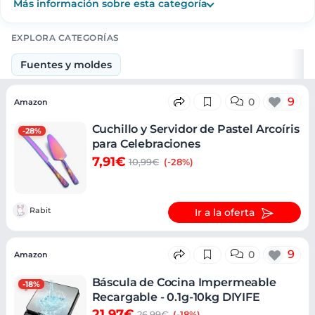
Más información sobre esta categoría
EXPLORA CATEGORÍAS
Fuentes y moldes
Ofertas
9
0
Amazon
Cuchillo y Servidor de Pastel Arcoíris
-28%
para Celebraciones
7,91€
10,99€
(-28%)
Rabit
Ir a la oferta
9
0
Amazon
Báscula de Cocina Impermeable
-18%
Recargable - 0.1g-10kg DIYIFE
21,97€
26,99€
(-18%)