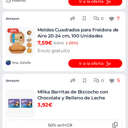
PokerAS
Ir a la oferta
7
0
Amazon
Moldes Cuadrados para Freidora de
-20%
Aire 20-24 cm, 100 Unidades
7,59€
9,50€
(-20%)
Envío gratuito
Ana_Getafe
Ir a la oferta
5
0
Amazon
Milka Barritas de Bizcocho con
Chocolate y Relleno de Leche
3,92€
50% en1+CR