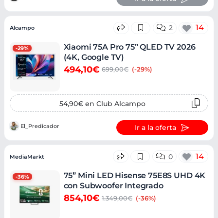
14
2
Alcampo
Xiaomi 75A Pro 75” QLED TV 2026
-29%
(4K, Google TV)
494,10€
699,00€
(-29%)
54,90€ en Club Alcampo
El_Predicador
Ir a la oferta
14
0
MediaMarkt
75” Mini LED Hisense 75E8S UHD 4K
-36%
con Subwoofer Integrado
854,10€
1.349,00€
(-36%)