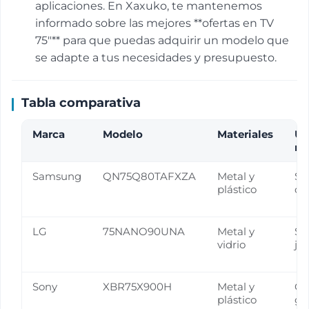
aplicaciones. En Xaxuko, te mantenemos
informado sobre las mejores **ofertas en TV
75"** para que puedas adquirir un modelo que
se adapte a tus necesidades y presupuesto.
Tabla comparativa
Marca
Modelo
Materiales
Us
re
Samsung
QN75Q80TAFXZA
Metal y
Sa
plástico
ci
LG
75NANO90UNA
Metal y
Sa
vidrio
ju
Sony
XBR75X900H
Metal y
Ci
plástico
ga