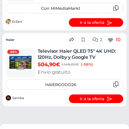
Con MiMediaMarkt
ErZevi
Ir a la oferta
10
2
Haier
Televisor Haier QLED 75" 4K UHD:
-56%
120Hz, Dolby y Google TV
504,90€
1.149,00€
(-56%)
Envío gratuito
HAIERGODO26
Gamba
Ir a la oferta