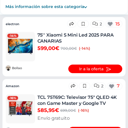
Más información sobre esta categoría
Ofertas
15
2
electron
75'' Xiaomi S Mini Led 2025 PARA
-14%
CANARIAS
599,00€
700,00€
(-14%)
Bollao
Ir a la oferta
7
2
Amazon
TCL 75T69C: Televisor 75" QLED 4K
-16%
con Game Master y Google TV
585,95€
699,00€
(-16%)
Envío gratuito