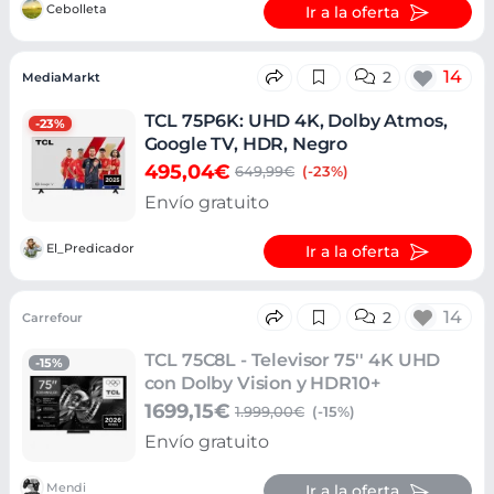
Cebolleta
Ir a la oferta
14
2
MediaMarkt
TCL 75P6K: UHD 4K, Dolby Atmos,
-23%
Google TV, HDR, Negro
495,04€
649,99€
(-23%)
Envío gratuito
El_Predicador
Ir a la oferta
14
2
Carrefour
TCL 75C8L - Televisor 75'' 4K UHD
-15%
con Dolby Vision y HDR10+
1699,15€
1.999,00€
(-15%)
Envío gratuito
Mendi
Ir a la oferta