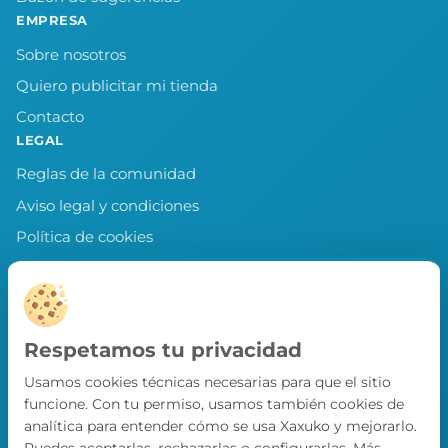
EMPRESA
Sobre nosotros
Quiero publicitar mi tienda
Contacto
LEGAL
Reglas de la comunidad
Aviso legal y condiciones
Política de cookies
Política de privacidad
Preferencias de cookies
LLEVA XAXUKO CONTIGO
Respetamos tu privacidad
Chollos, misiones y recompensas desde
Usamos cookies técnicas necesarias para que el sitio
nuestra APP.
funcione. Con tu permiso, usamos también cookies de
PRÓXIMAMENTE EN
analítica para entender cómo se usa Xaxuko y mejorarlo.
App Store