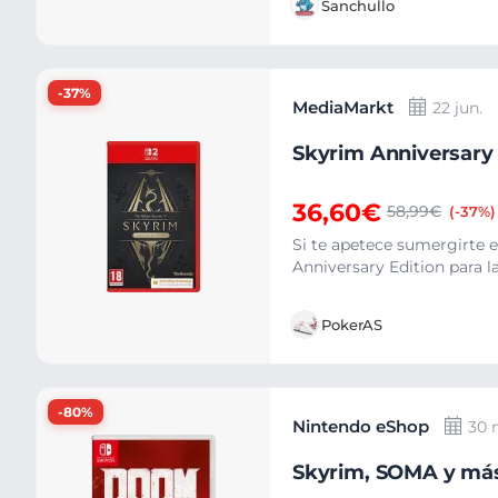
Sanchullo
-37%
MediaMarkt
22 jun.
Skyrim Anniversary 
36,60€
58,99€
(-37%)
Si te apetece sumergirte 
Anniversary Edition para la
PokerAS
-80%
Nintendo eShop
30 
Skyrim, SOMA y más