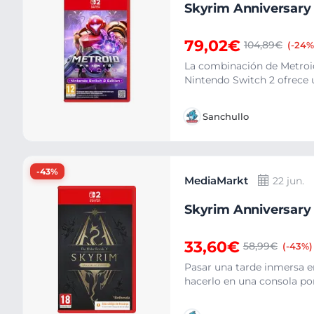
Skyrim Anniversary 
79,02€
104,89€
(-24%
La combinación de Metroid
Nintendo Switch 2 ofrece un
Sanchullo
-43%
MediaMarkt
22 jun.
Skyrim Anniversary 
33,60€
58,99€
(-43%)
Pasar una tarde inmersa en
hacerlo en una consola por