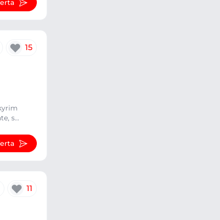
ferta
15
kyrim
, s...
ferta
11