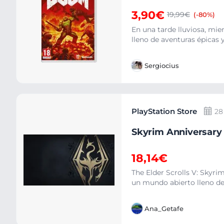
3,90€
19,99€
(-80%)
En una tarde lluviosa, mi
lleno de aventuras épicas y
Sergiocius
PlayStation Store
28
Skyrim Anniversary 
18,14€
The Elder Scrolls V: Skyri
un mundo abierto lleno de 
Ana_Getafe