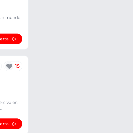
n un mundo
ferta
15
ersiva en
.
ferta