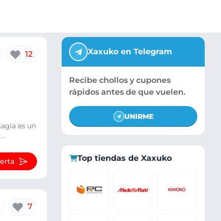
Xaxuko en Telegram
12
Recibe chollos y cupones
rápidos antes de que vuelen.
UNIRME
magia es un
..
Top tiendas de Xaxuko
ferta
7