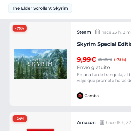
The Elder Scrolls V: Skyrim
Ofertas
-75%
Steam
hace 23 h, 2 m
Skyrim Special Editi
9,99€
39,99€
(-75%)
Envío gratuito
En una tarde tranquila, a
viaje que promete horas de 
Gamba
-24%
Amazon
hace 15 h, 3