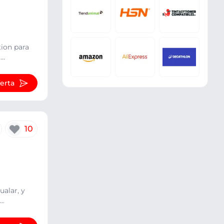
tion para
..
ferta
10
ualar, y
..