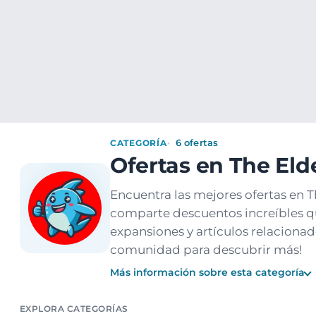
Ofertas
Populares
Nuevos
Explorar
Xaxuko
PC y Videoconsolas
Videojuegos
The Elder Sc
CATEGORÍA
6 ofertas
Ofertas en The Elde
Encuentra las mejores ofertas en 
comparte descuentos increíbles qu
expansiones y artículos relacionad
comunidad para descubrir más!
Más información sobre esta categoría
EXPLORA CATEGORÍAS