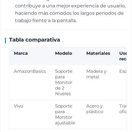
contribuye a una mejor experiencia de usuario,
haciendo más cómodos los largos periodos de
trabajo frente a la pantalla.
Tabla comparativa
Marca
Modelo
Materiales
Uso
reco
AmazonBasics
Soporte
Madera y
Escrit
para
metal
Monitor
de 2
Niveles
Vivo
Soporte
Acero y
Traba
para
plástico
oficin
Monitor
ajustable