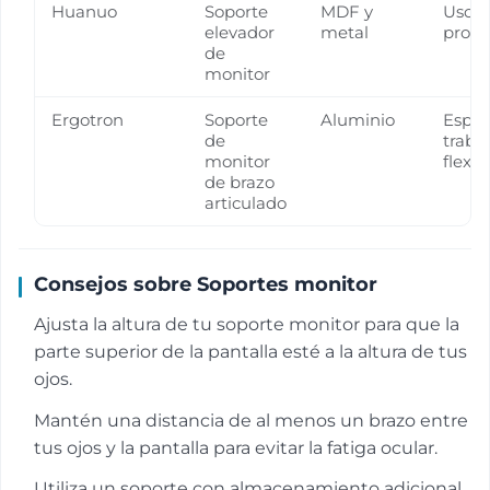
Huanuo
Soporte
MDF y
Uso p
elevador
metal
profe
de
monitor
Ergotron
Soporte
Aluminio
Espac
de
traba
monitor
flexib
de brazo
articulado
Consejos sobre Soportes monitor
Ajusta la altura de tu soporte monitor para que la
parte superior de la pantalla esté a la altura de tus
ojos.
Mantén una distancia de al menos un brazo entre
tus ojos y la pantalla para evitar la fatiga ocular.
Utiliza un soporte con almacenamiento adicional