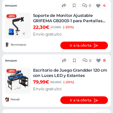
4
0
Amazon
Soporte de Monitor Ajustable
-20%
GRIFEMA GB2003-1 para Pantallas
13-32"
22,30€
27,98€
(-20%)
Envío gratuito
Terminator
Ir a la oferta
8
0
Amazon
Escritorio de Juego Grandder 120 cm
-20%
con Luces LED y Estantes
79,99€
99,99€
(-20%)
Envío gratuito
Mendi
Ir a la oferta