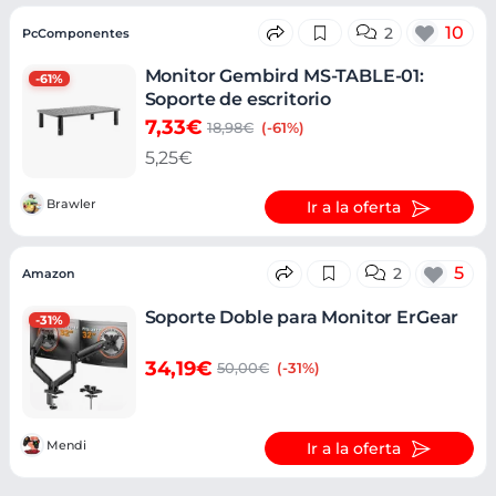
10
2
PcComponentes
Monitor Gembird MS-TABLE-01:
-61%
Soporte de escritorio
7,33€
18,98€
(-61%)
5,25€
Brawler
Ir a la oferta
5
2
Amazon
Soporte Doble para Monitor ErGear
-31%
34,19€
50,00€
(-31%)
Mendi
Ir a la oferta