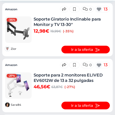
Ofertas
13
0
Amazon
Soporte Giratorio Inclinable para
-35%
Monitor y TV 13-30"
12,98€
19,99€
(-35%)
Zior
Ir a la oferta
13
0
Amazon
Soporte para 2 monitores ELIVED
-27%
EV6012W de 13 a 32 pulgadas
46,56€
63,87€
(-27%)
Sara84
Ir a la oferta