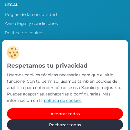
LEGAL
Reglas de la comunidad
Aviso legal y condiciones
Política de cookies
Política de privacidad
Preferencias de cookies
LLEVA XAXUKO CONTIGO
Respetamos tu privacidad
Chollos, misiones y recompensas desde
Usamos cookies técnicas necesarias para que el sitio
nuestra APP.
funcione. Con tu permiso, usamos también cookies de
PRÓXIMAMENTE EN
analítica para entender cómo se usa Xaxuko y mejorarlo.
App Store
Puedes aceptarlas, rechazarlas o configurarlas. Más
información en la
política de cookies
.
Aceptar todas
© Xaxuko 2026 · Todos los derechos reservados
Contacto
Política de privacidad
Política de cookies
Rechazar todas