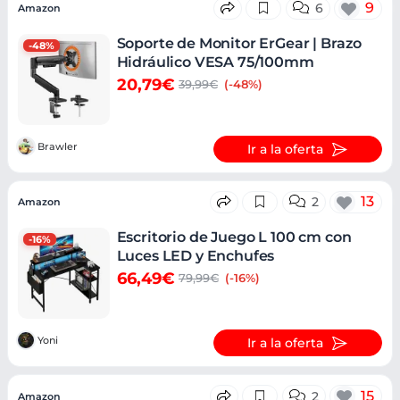
9
6
Amazon
Soporte de Monitor ErGear | Brazo
-48%
Hidráulico VESA 75/100mm
20,79€
39,99€
(-48%)
Brawler
Ir a la oferta
13
2
Amazon
Escritorio de Juego L 100 cm con
-16%
Luces LED y Enchufes
66,49€
79,99€
(-16%)
Yoni
Ir a la oferta
15
2
Amazon