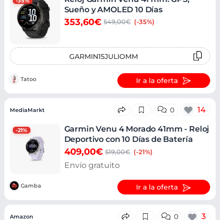
-35%
Sueño y AMOLED 10 Días
353,60€
549,00€
(-35%)
GARMIN15JULIOMM
Tatoo
Ir a la oferta
14
0
MediaMarkt
Garmin Venu 4 Morado 41mm - Reloj
-21%
Deportivo con 10 Días de Batería
409,00€
519,00€
(-21%)
Envío gratuito
Gamba
Ir a la oferta
3
0
Amazon