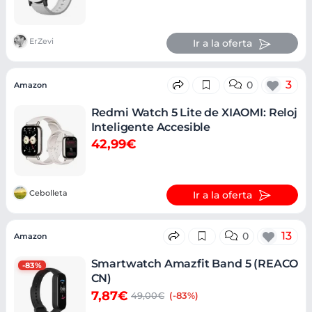
ErZevi
Ir a la oferta
3
0
Amazon
Redmi Watch 5 Lite de XIAOMI: Reloj
Inteligente Accesible
42,99€
Cebolleta
Ir a la oferta
13
0
Amazon
Smartwatch Amazfit Band 5 (REACO
-83%
CN)
7,87€
49,00€
(-83%)