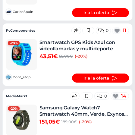
CarlosSpain
Ir a la oferta
11
0
PcComponentes
Smartwatch GPS Kids Azul con
-20%
videollamadas y multideporte
43,51€
55,00€
(-20%)
Dont_stop
Ir a la oferta
14
0
MediaMarkt
Samsung Galaxy Watch7
-20%
Smartwatch 40mm, Verde, Exynos
W1000
151,05€
189,00€
(-20%)