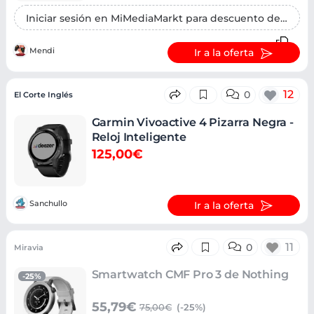
Iniciar sesión en MiMediaMarkt para descuento de 7,95€
Mendi
Ir a la oferta
12
0
El Corte Inglés
Garmin Vivoactive 4 Pizarra Negra -
Reloj Inteligente
125,00€
Sanchullo
Ir a la oferta
11
0
Miravia
Smartwatch CMF Pro 3 de Nothing
-25%
55,79€
75,00€
(-25%)