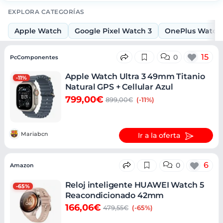
EXPLORA CATEGORÍAS
Apple Watch
Google Pixel Watch 3
OnePlus Watch
Ofertas
15
0
PcComponentes
Apple Watch Ultra 3 49mm Titanio
-11%
Natural GPS + Cellular Azul
799,00€
899,00€
(-11%)
Mariabcn
Ir a la oferta
6
0
Amazon
Reloj inteligente HUAWEI Watch 5
-65%
Reacondicionado 42mm
166,06€
479,55€
(-65%)