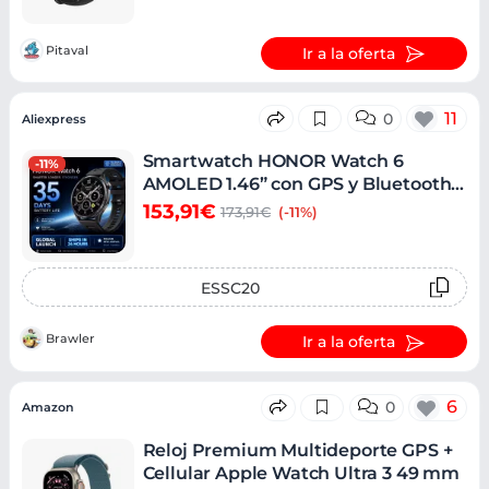
Pitaval
Ir a la oferta
11
0
Aliexpress
Smartwatch HONOR Watch 6
-11%
AMOLED 1.46” con GPS y Bluetooth
5.4
153,91€
173,91€
(-11%)
ESSC20
Brawler
Ir a la oferta
6
0
Amazon
Reloj Premium Multideporte GPS +
Cellular Apple Watch Ultra 3 49 mm