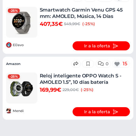
Smartwatch Garmin Venu GPS 45
-25%
mm: AMOLED, Música, 14 Días
407,35€
549,99€
(-25%)
ElJavo
Ir a la oferta
15
0
Amazon
Reloj inteligente OPPO Watch S -
-25%
AMOLED 1.5”, 10 días batería
169,99€
229,00€
(-25%)
Mendi
Ir a la oferta