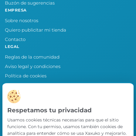
Buzón de sugerencias
EMPRESA
Sobre nosotros
Quiero publicitar mi tienda
Contacto
LEGAL
Reglas de la comunidad
Aviso legal y condiciones
Política de cookies
Política de privacidad
Preferencias de cookies
LLEVA XAXUKO CONTIGO
Respetamos tu privacidad
Chollos, misiones y recompensas desde
Usamos cookies técnicas necesarias para que el sitio
nuestra APP.
funcione. Con tu permiso, usamos también cookies de
PRÓXIMAMENTE EN
analítica para entender cómo se usa Xaxuko y mejorarlo.
App Store