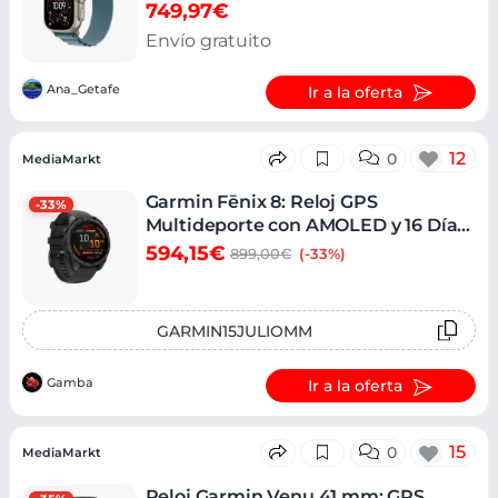
749,97€
Envío gratuito
Ana_Getafe
Ir a la oferta
12
0
MediaMarkt
Garmin Fēnix 8: Reloj GPS
-33%
Multideporte con AMOLED y 16 Días
de Batería
594,15€
899,00€
(-33%)
GARMIN15JULIOMM
Gamba
Ir a la oferta
15
0
MediaMarkt
Reloj Garmin Venu 41 mm: GPS,