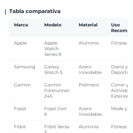
Tabla comparativa
Marca
Modelo
Material
Uso
Recomen
Apple
Apple
Aluminio
Fitness y
Watch
Series 8
Samsung
Galaxy
Acero
Diario y
Watch 5
Inoxidable
Deportivo
Garmin
Garmin
Polímero
Correr y
Forerunner
Actividad
245
Exteriore
Fossil
Fossil Gen
Acero
Moda y Es
6
Inoxidable
Fitbit
Fitbit Versa
Aluminio
Fitness y
3