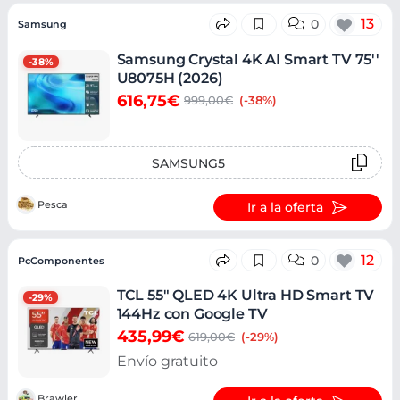
13
0
Samsung
Samsung Crystal 4K AI Smart TV 75''
-38%
U8075H (2026)
616,75€
999,00€
(-38%)
SAMSUNG5
Pesca
Ir a la oferta
12
0
PcComponentes
TCL 55" QLED 4K Ultra HD Smart TV
-29%
144Hz con Google TV
435,99€
619,00€
(-29%)
Envío gratuito
Brawler