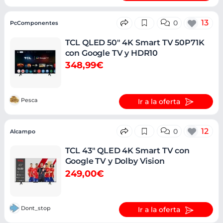
13
0
PcComponentes
TCL QLED 50" 4K Smart TV 50P71K
con Google TV y HDR10
348,99€
Pesca
Ir a la oferta
12
0
Alcampo
TCL 43" QLED 4K Smart TV con
Google TV y Dolby Vision
249,00€
Dont_stop
Ir a la oferta