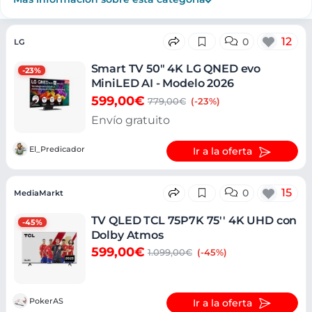
Ofertas
12
0
LG
Smart TV 50" 4K LG QNED evo
-23%
MiniLED AI - Modelo 2026
599,00€
779,00€
(-23%)
Envío gratuito
El_Predicador
Ir a la oferta
15
0
MediaMarkt
TV QLED TCL 75P7K 75'' 4K UHD con
-45%
Dolby Atmos
599,00€
1.099,00€
(-45%)
PokerAS
Ir a la oferta