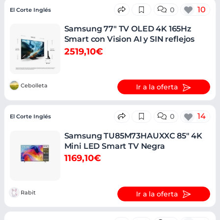
10
0
El Corte Inglés
Samsung 77" TV OLED 4K 165Hz
Smart con Vision AI y SIN reflejos
2519,10€
Cebolleta
Ir a la oferta
14
0
El Corte Inglés
Samsung TU85M73HAUXXC 85" 4K
Mini LED Smart TV Negra
1169,10€
Rabit
Ir a la oferta