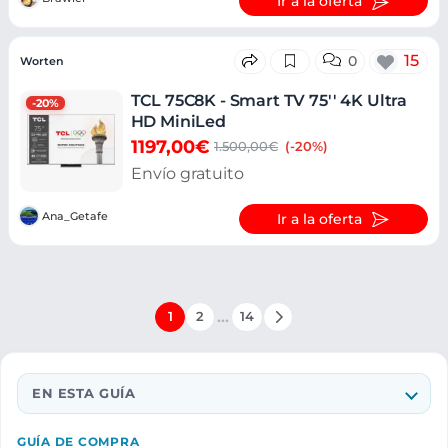
Ir a la oferta
15
0
Worten
TCL 75C8K - Smart TV 75'' 4K Ultra
-20%
HD MiniLed
1197,00€
1.500,00€
(-20%)
Envío gratuito
Ana_Getafe
Ir a la oferta
…
1
2
14
EN ESTA GUÍA
GUÍA DE COMPRA