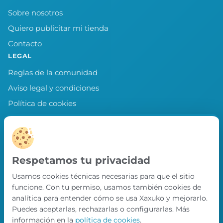
Sobre nosotros
Quiero publicitar mi tienda
Contacto
LEGAL
Reglas de la comunidad
Aviso legal y condiciones
Política de cookies
Política de privacidad
Preferencias de cookies
LLEVA XAXUKO CONTIGO
Respetamos tu privacidad
Chollos, misiones y recompensas desde
Usamos cookies técnicas necesarias para que el sitio
nuestra APP.
funcione. Con tu permiso, usamos también cookies de
PRÓXIMAMENTE EN
analítica para entender cómo se usa Xaxuko y mejorarlo.
App Store
Puedes aceptarlas, rechazarlas o configurarlas. Más
información en la
política de cookies
.