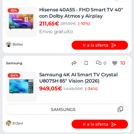
Hisense 40A5S - FHD Smart TV 40"
-10%
con Dolby Atmos y Airplay
211,65€
237,00€
(-10%)
Envío gratuito
Bollao
Ir a la oferta
10
0
Samsung
Samsung 4K AI Smart TV Crystal
-34%
U8075H 85" Vision (2026)
949,05€
1.449,00€
(-34%)
SAMSUNG5
ErZevi
Ir a la oferta