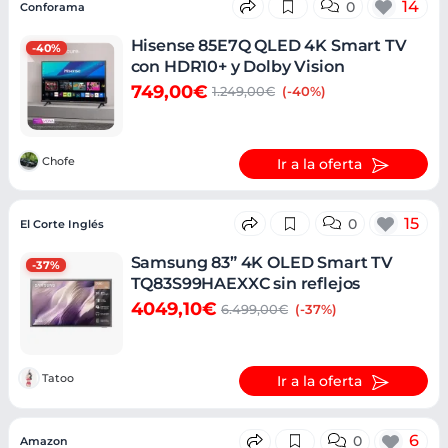
14
0
Conforama
Hisense 85E7Q QLED 4K Smart TV
-40%
con HDR10+ y Dolby Vision
749,00€
1.249,00€
(-40%)
Chofe
Ir a la oferta
15
0
El Corte Inglés
Samsung 83” 4K OLED Smart TV
-37%
TQ83S99HAEXXC sin reflejos
4049,10€
6.499,00€
(-37%)
Tatoo
Ir a la oferta
6
0
Amazon