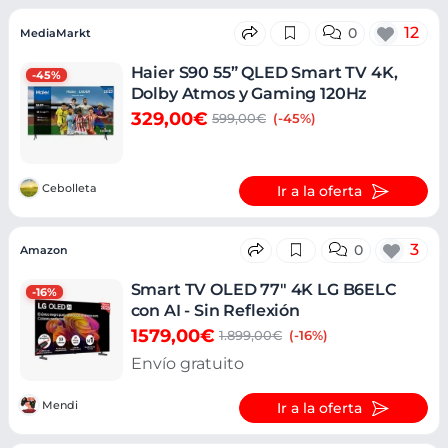
12
0
MediaMarkt
Haier S90 55” QLED Smart TV 4K,
-45%
Dolby Atmos y Gaming 120Hz
329,00€
599,00€
(-45%)
Cebolleta
Ir a la oferta
3
0
Amazon
Smart TV OLED 77" 4K LG B6ELC
-16%
con AI - Sin Reflexión
1579,00€
1.899,00€
(-16%)
Envío gratuito
Mendi
Ir a la oferta