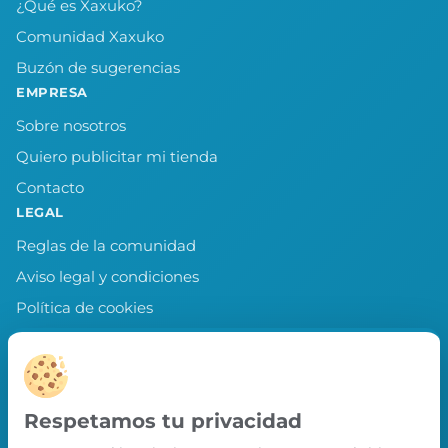
¿Qué es Xaxuko?
Comunidad Xaxuko
Buzón de sugerencias
EMPRESA
Sobre nosotros
Quiero publicitar mi tienda
Contacto
LEGAL
Reglas de la comunidad
Aviso legal y condiciones
Política de cookies
Política de privacidad
Preferencias de cookies
LLEVA XAXUKO CONTIGO
Respetamos tu privacidad
Chollos, misiones y recompensas desde