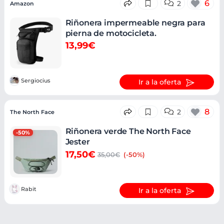
6
2
Amazon
Riñonera impermeable negra para
pierna de motocicleta.
13,99€
Sergiocius
Ir a la oferta
8
2
The North Face
Riñonera verde The North Face
-50%
Jester
17,50€
35,00€
(-50%)
Rabit
Ir a la oferta