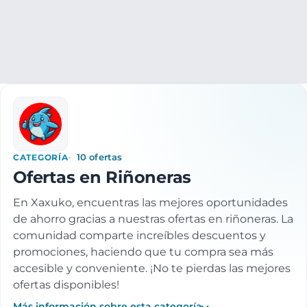
Ropa y accesorios
Accesorios moda
Bolsos y Equipaje
R
CATEGORÍA
10 ofertas
Ofertas en Riñoneras
En Xaxuko, encuentras las mejores oportunidades
de ahorro gracias a nuestras ofertas en riñoneras. La
comunidad comparte increíbles descuentos y
promociones, haciendo que tu compra sea más
accesible y conveniente. ¡No te pierdas las mejores
ofertas disponibles!
Más información sobre esta categoría