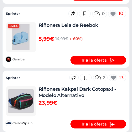
10
0
Sprinter
Riñonera Leia de Reebok
-60%
5,99€
14,99€
(-60%)
Gamba
Ir a la oferta
13
2
Sprinter
Riñonera Kakpai Dark Cotopaxi -
Modelo Alternativo
23,99€
CarlosSpain
Ir a la oferta