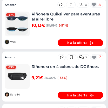
4
0
Amazon
Riñonera Quiksilver para aventuras
-51%
al aire libre
10,13€
20,69€
(-51%)
Yoni
Ir a la oferta
7
2
Amazon
Riñonera en 4 colores de DC Shoes
-53%
9,21€
20,00€
(-53%)
Sara84
Ir a la oferta