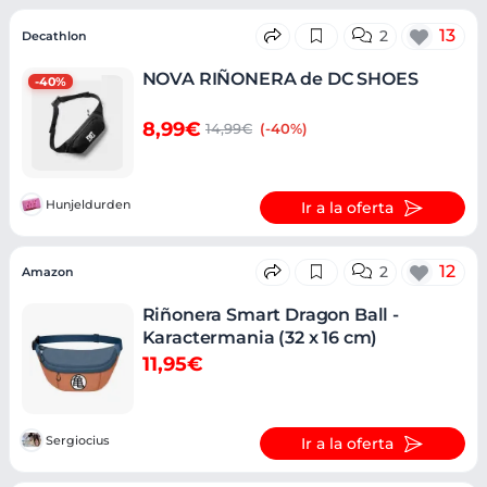
13
2
Decathlon
NOVA RIÑONERA de DC SHOES
-40%
8,99€
14,99€
(-40%)
Hunjeldurden
Ir a la oferta
12
2
Amazon
Riñonera Smart Dragon Ball -
Karactermania (32 x 16 cm)
11,95€
Sergiocius
Ir a la oferta