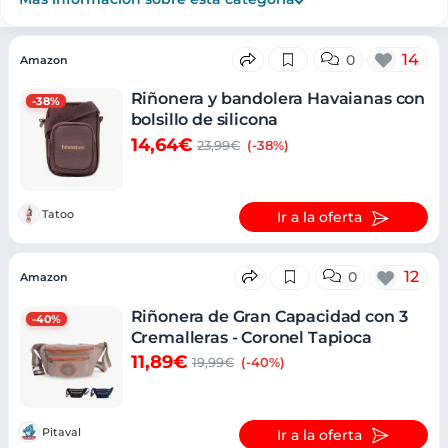
Ofertas
14
0
Amazon
Riñonera y bandolera Havaianas con
-38%
bolsillo de silicona
14,64€
23,99€
(-38%)
Tatoo
Ir a la oferta
12
0
Amazon
Riñonera de Gran Capacidad con 3
-40%
Cremalleras - Coronel Tapioca
11,89€
19,99€
(-40%)
Pitaval
Ir a la oferta