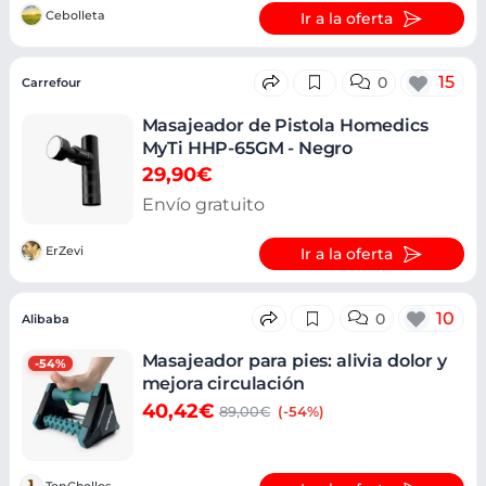
Cebolleta
Ir a la oferta
15
0
Carrefour
Masajeador de Pistola Homedics
MyTi HHP-65GM - Negro
29,90€
Envío gratuito
ErZevi
Ir a la oferta
10
0
Alibaba
Masajeador para pies: alivia dolor y
-54%
mejora circulación
40,42€
89,00€
(-54%)