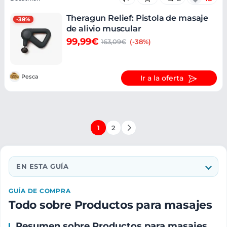
Theragun Relief: Pistola de masaje
-38%
de alivio muscular
99,99€
163,09€
(-38%)
Pesca
Ir a la oferta
1
2
EN ESTA GUÍA
GUÍA DE COMPRA
Todo sobre Productos para masajes
Resumen sobre Productos para masajes