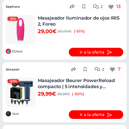
13
2
Sephora
Masajeador iluminador de ojos IRIS
-51%
2, Foreo
29,00€
60,00€
(-51%)
ElJavo
Ir a la oferta
7
2
Amazon
Masajeador Beurer PowerReload
-50%
compacto | 5 intensidades y
cabezales
29,99€
59,99€
(-50%)
Yoni
Ir a la oferta