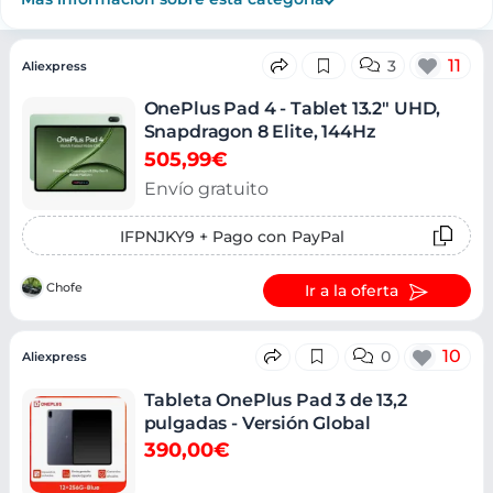
Ofertas
11
3
Aliexpress
OnePlus Pad 4 - Tablet 13.2" UHD,
Snapdragon 8 Elite, 144Hz
505,99€
Envío gratuito
IFPNJKY9 + Pago con PayPal
Chofe
Ir a la oferta
10
0
Aliexpress
Tableta OnePlus Pad 3 de 13,2
pulgadas - Versión Global
390,00€