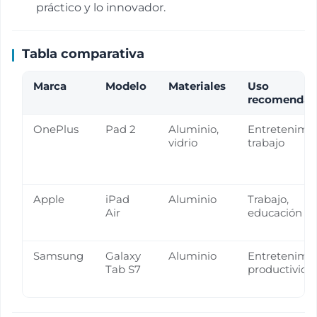
práctico y lo innovador.
Tabla comparativa
Marca
Modelo
Materiales
Uso
recomenda
OnePlus
Pad 2
Aluminio,
Entretenimie
vidrio
trabajo
Apple
iPad
Aluminio
Trabajo,
Air
educación
Samsung
Galaxy
Aluminio
Entretenimie
Tab S7
productivida