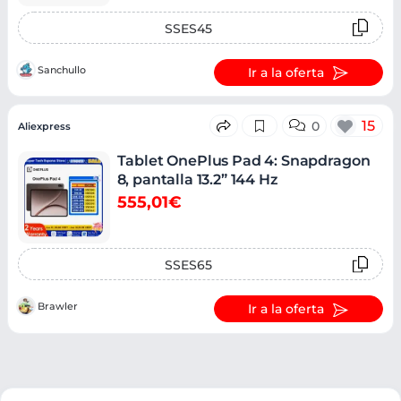
SSES45
Sanchullo
Ir a la oferta
15
0
Aliexpress
Tablet OnePlus Pad 4: Snapdragon
8, pantalla 13.2” 144 Hz
555,01€
SSES65
Brawler
Ir a la oferta