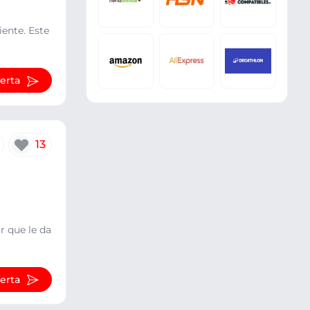
ente. Este
ferta
13
r que le da
ferta