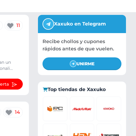
Xaxuko en Telegram
11
Recibe chollos y cupones
rápidos antes de que vuelen.
can un
UNIRME
nali...
ferta
Top tiendas de Xaxuko
14