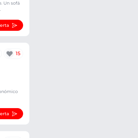
. Un sofá
.
ferta
15
rgonómico
ferta