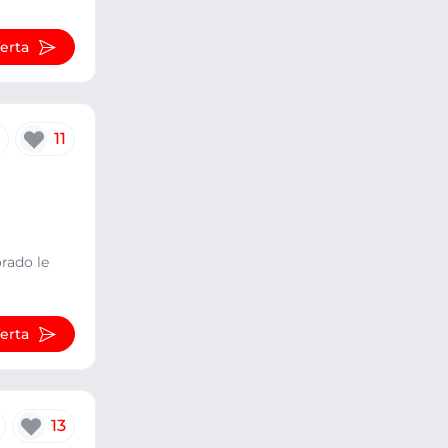
ferta
11
orado le
ferta
13