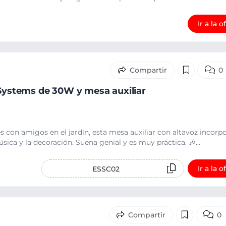
Ir a la o
0
 Systems de 30W y mesa auxiliar
s con amigos en el jardín, esta mesa auxiliar con altavoz incorp
ica y la decoración. Suena genial y es muy práctica. 🎶...
Ir a la o
ESSC02
0