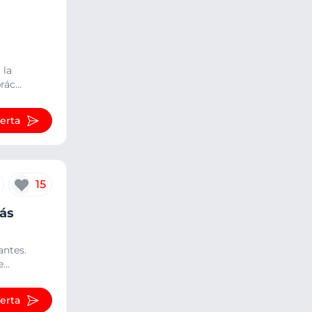
 la
ác...
ferta
15
más
antes.
...
ferta