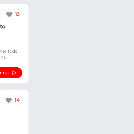
13
to
ener todo
a...
ferta
14