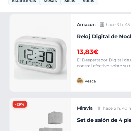
Estanterías
Mesas
Sillas
Sofás
Ofertas
Amazon
hace 3 h, 4
Reloj Digital de No
13,83€
El Despertador Digital de
control efectivo sobre su 
Pesca
-29%
Miravia
hace 5 h, 40 
Set de salón de 4 p