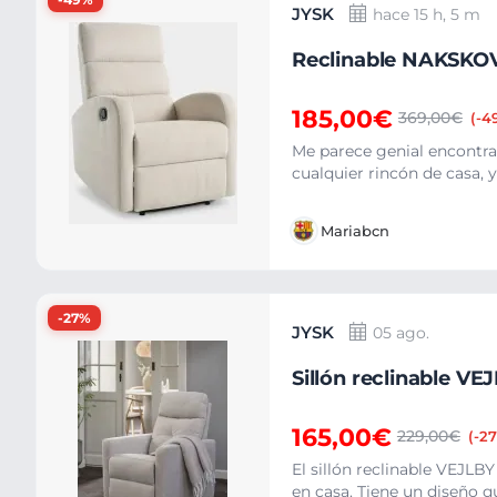
JYSK
hace 15 h, 5 m
Reclinable NAKSKOV 
185,00€
369,00€
(-4
Me parece genial encontrar 
cualquier rincón de casa, y
Mariabcn
-27%
JYSK
05 ago.
Sillón reclinable VE
165,00€
229,00€
(-2
El sillón reclinable VEJLB
en casa. Tiene un diseño q