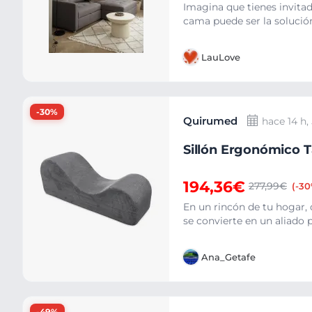
Imagina que tienes invita
cama puede ser la solución
LauLove
-30%
Quirumed
hace 14 h,
Sillón Ergonómico T
194,36€
277,99€
(-30
En un rincón de tu hogar, 
se convierte en un aliado pe
Ana_Getafe
-49%