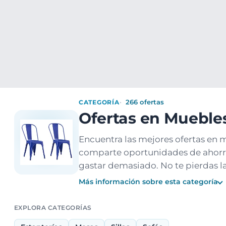
Ofertas
Populares
Nuevos
Explorar
Xaxuko
Muebles y hogar
Muebles
Muebles salón
CATEGORÍA
266 ofertas
Ofertas en Mueble
Encuentra las mejores ofertas en
comparte oportunidades de ahorro
gastar demasiado. No te pierdas la
Más información sobre esta categoría
EXPLORA CATEGORÍAS