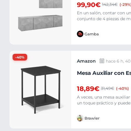
99,90€
142,34€
(-29%
En un salón, contar con u
conjunto de 4 piezas de ma
Gamba
-40%
Amazon
hace 6 h, 4
Mesa Auxiliar con Es
18,89€
31,49€
(-40%)
A veces, una mesa auxiliar 
un toque práctico y puede 
Brawler