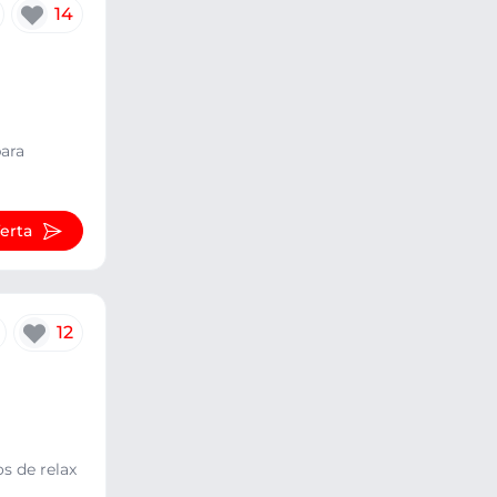
14
para
ferta
12
s de relax