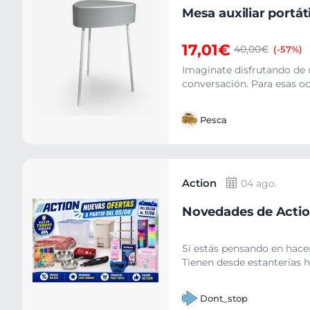
Mesa auxiliar port
17,01€
40,00€
(-57%)
Imagínate disfrutando de 
conversación. Para esas oca
Pesca
Action
04 ago.
Novedades de Action
Si estás pensando en hacer
Tienen desde estanterías h
Dont_stop