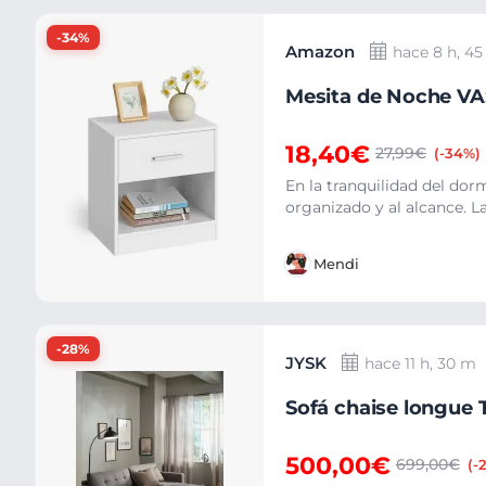
-34%
Amazon
hace 8 h, 4
Mesita de Noche VA
18,40€
27,99€
(-34%)
En la tranquilidad del dor
organizado y al alcance. L
Mendi
-28%
JYSK
hace 11 h, 30 m
Sofá chaise longue
500,00€
699,00€
(-