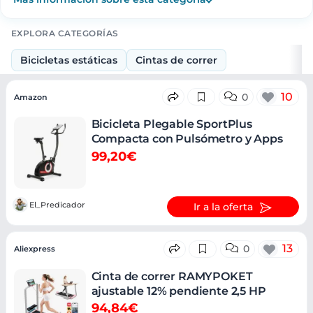
EXPLORA CATEGORÍAS
Bicicletas estáticas
Cintas de correr
Ofertas
10
0
Amazon
Bicicleta Plegable SportPlus
Compacta con Pulsómetro y Apps
99,20€
El_Predicador
Ir a la oferta
13
0
Aliexpress
Cinta de correr RAMYPOKET
ajustable 12% pendiente 2,5 HP
94,84€