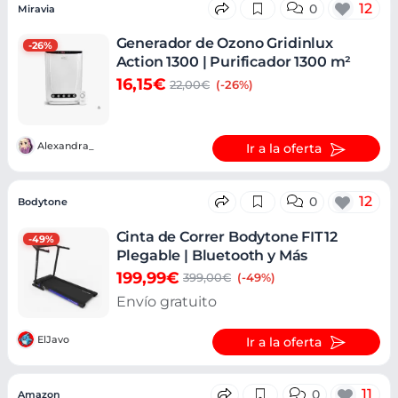
12
0
Miravia
Generador de Ozono Gridinlux
-26%
Action 1300 | Purificador 1300 m²
16,15€
22,00€
(-26%)
Alexandra_
Ir a la oferta
12
0
Bodytone
Cinta de Correr Bodytone FIT12
-49%
Plegable | Bluetooth y Más
199,99€
399,00€
(-49%)
Envío gratuito
ElJavo
Ir a la oferta
11
0
Amazon