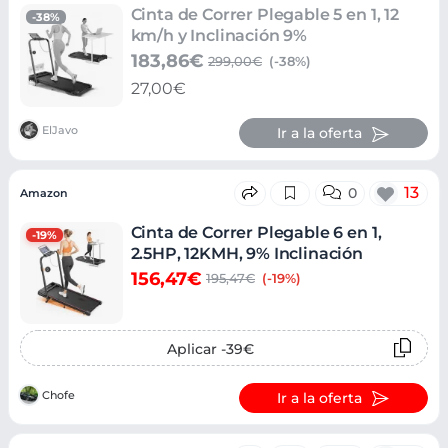
Cinta de Correr Plegable 5 en 1, 12
-38%
km/h y Inclinación 9%
183,86€
299,00€
(-38%)
27,00€
ElJavo
Ir a la oferta
13
0
Amazon
Cinta de Correr Plegable 6 en 1,
-19%
2.5HP, 12KMH, 9% Inclinación
156,47€
195,47€
(-19%)
Aplicar -39€
Chofe
Ir a la oferta