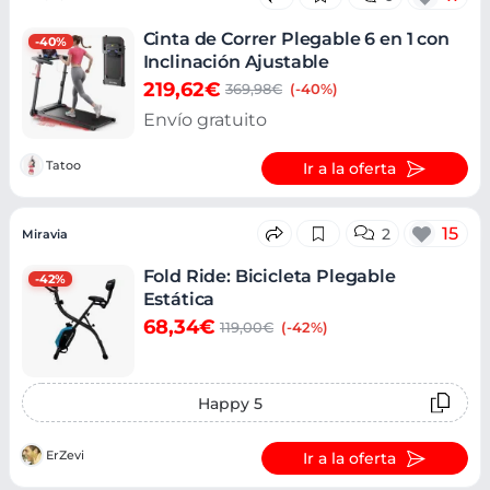
Cinta de Correr Plegable 6 en 1 con
-40%
Inclinación Ajustable
219,62€
369,98€
(-40%)
Envío gratuito
Tatoo
Ir a la oferta
15
2
Miravia
Fold Ride: Bicicleta Plegable
-42%
Estática
68,34€
119,00€
(-42%)
Happy 5
ErZevi
Ir a la oferta