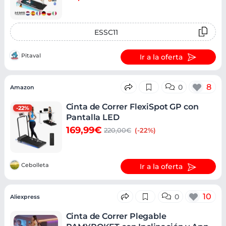
ESSC11
Pitaval
Ir a la oferta
8
0
Amazon
Cinta de Correr FlexiSpot GP con
-22%
Pantalla LED
169,99€
220,00€
(-22%)
Cebolleta
Ir a la oferta
10
0
Aliexpress
Cinta de Correr Plegable