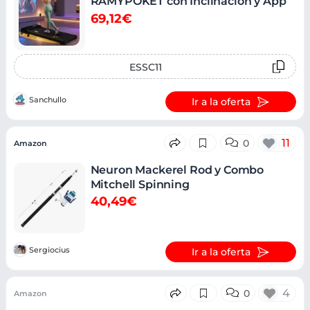
RAMYPOKET con Inclinación y App
69,12€
ESSC11
Sanchullo
Ir a la oferta
11
0
Amazon
Neuron Mackerel Rod y Combo
Mitchell Spinning
40,49€
Sergiocius
Ir a la oferta
4
0
Amazon