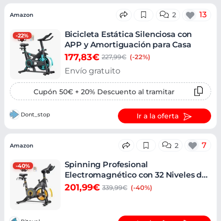
13
2
Amazon
Bicicleta Estática Silenciosa con
-22%
APP y Amortiguación para Casa
177,83€
227,99€
(-22%)
Envío gratuito
Cupón 50€ + 20% Descuento al tramitar
Dont_stop
Ir a la oferta
7
2
Amazon
Spinning Profesional
-40%
Electromagnético con 32 Niveles de
Resistencia
201,99€
339,99€
(-40%)