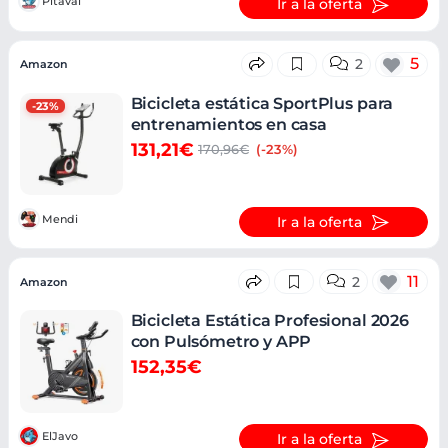
Pitaval
Ir a la oferta
5
2
Amazon
Bicicleta estática SportPlus para
-23%
entrenamientos en casa
131,21€
170,96€
(-23%)
Mendi
Ir a la oferta
11
2
Amazon
Bicicleta Estática Profesional 2026
con Pulsómetro y APP
152,35€
ElJavo
Ir a la oferta