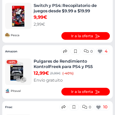
Switch y PS4: Recopilatorio de
juegos desde $9.99 a $19.99
9,99€
2,99€
Pesca
Ir a la oferta
4
0
Amazon
Pulgares de Rendimiento
-40%
KontrolFreek para PS4 y PS5
12,99€
21,99€
(-40%)
Envío gratuito
Pitaval
Ir a la oferta
10
0
Fnac