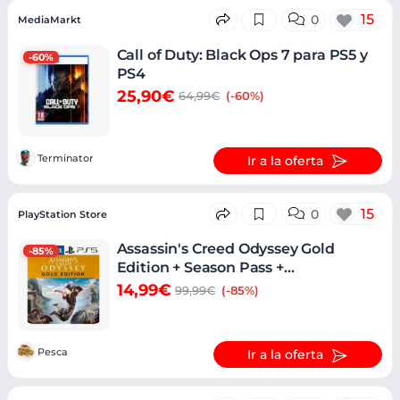
15
0
MediaMarkt
Call of Duty: Black Ops 7 para PS5 y
-60%
PS4
25,90€
64,99€
(-60%)
Terminator
Ir a la oferta
15
0
PlayStation Store
Assassin's Creed Odyssey Gold
-85%
Edition + Season Pass +
Remasterizados
14,99€
99,99€
(-85%)
Pesca
Ir a la oferta