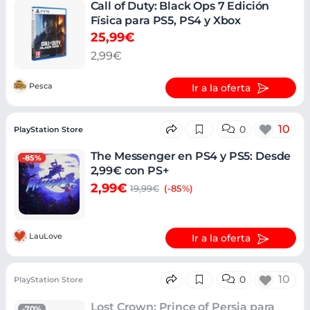
Call of Duty: Black Ops 7 Edición
Física para PS5, PS4 y Xbox
25,99€
2,99€
Pesca
Ir a la oferta
10
0
PlayStation Store
The Messenger en PS4 y PS5: Desde
-85%
2,99€ con PS+
2,99€
19,99€
(-85%)
LauLove
Ir a la oferta
10
0
PlayStation Store
Lost Crown: Prince of Persia para
-70%