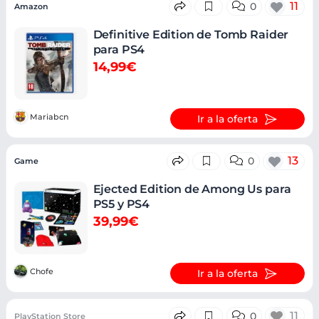
11
0
Amazon
Definitive Edition de Tomb Raider
para PS4
14,99€
Mariabcn
Ir a la oferta
13
0
Game
Ejected Edition de Among Us para
PS5 y PS4
39,99€
Chofe
Ir a la oferta
11
0
PlayStation Store