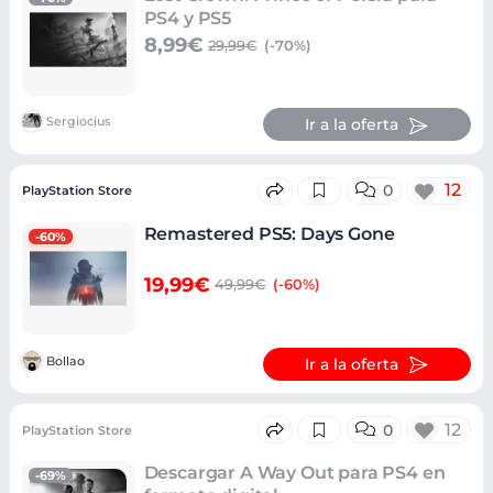
PS4 y PS5
8,99€
29,99€
(-70%)
Sergiocius
Ir a la oferta
12
0
PlayStation Store
Remastered PS5: Days Gone
-60%
19,99€
49,99€
(-60%)
Bollao
Ir a la oferta
12
0
PlayStation Store
Descargar A Way Out para PS4 en
-69%