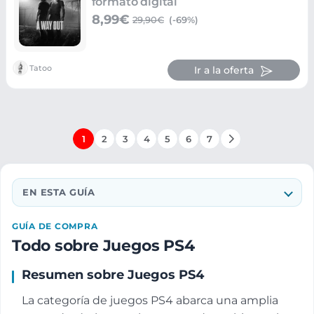
formato digital
8,99€
29,90€
(-69%)
Tatoo
Ir a la oferta
1
2
3
4
5
6
7
EN ESTA GUÍA
GUÍA DE COMPRA
Todo sobre Juegos PS4
Resumen sobre Juegos PS4
La categoría de juegos PS4 abarca una amplia