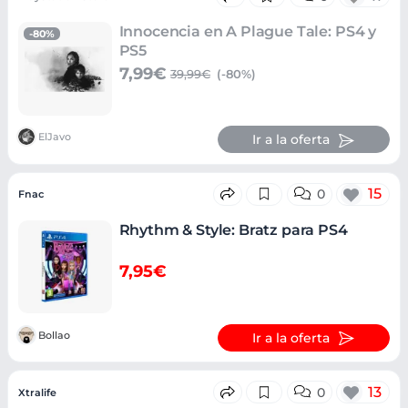
Innocencia en A Plague Tale: PS4 y
-80%
PS5
7,99€
39,99€
(-80%)
ElJavo
Ir a la oferta
15
0
Fnac
Rhythm & Style: Bratz para PS4
7,95€
Bollao
Ir a la oferta
13
0
Xtralife