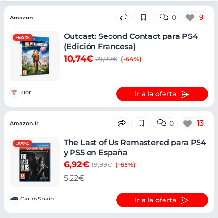
Ofertas
9
0
Amazon
Outcast: Second Contact para PS4
-64%
(Edición Francesa)
10,74€
29,90€
(-64%)
Zior
Ir a la oferta
13
0
Amazon.fr
The Last of Us Remastered para PS4
-65%
y PS5 en España
6,92€
19,99€
(-65%)
5,22€
CarlosSpain
Ir a la oferta