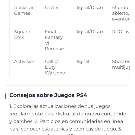
Rockstar
GTA V
Digital/Disco
Mundo
Games
abierto,
aventura
Square
Final
Digital/Disco
RPG, aven
Enix
Fantasy
VII
Remake
Activision
Call of
Digital
Shooter,
Duty:
multijuga
Warzone
Consejos sobre Juegos PS4
1. Explora las actualizaciones de tus juegos
regularmente para disfrutar de nuevo contenido
y parches. 2. Participa en comunidades en línea
para conocer estrategias y técnicas de juego. 3.