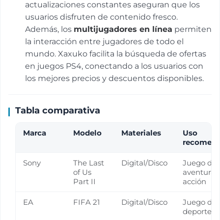
actualizaciones constantes aseguran que los
usuarios disfruten de contenido fresco.
Además, los
multijugadores en línea
permiten
la interacción entre jugadores de todo el
mundo. Xaxuko facilita la búsqueda de ofertas
en juegos PS4, conectando a los usuarios con
los mejores precios y descuentos disponibles.
Tabla comparativa
Marca
Modelo
Materiales
Uso
recomen
Sony
The Last
Digital/Disco
Juego de
of Us
aventura,
Part II
acción
EA
FIFA 21
Digital/Disco
Juego de
deportes