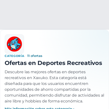
Deporte
Deportes recreativos
CATEGORÍA
11 ofertas
Ofertas en Deportes Recreativos
Descubre las mejores ofertas en deportes
recreativos en Xaxuko. Esta categoría está
diseñada para que los usuarios encuentren
oportunidades de ahorro compartidas por la
comunidad, permitiendo disfrutar de actividades al
aire libre y hobbies de forma económica.
Más información sobre esta categoría