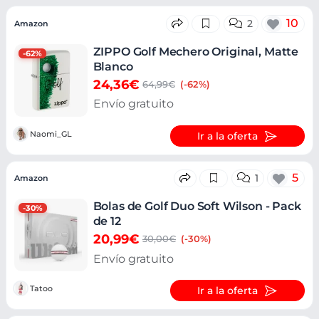
10
2
Amazon
ZIPPO Golf Mechero Original, Matte
-62%
Blanco
24,36€
64,99€
(-62%)
Envío gratuito
Naomi_GL
Ir a la oferta
5
1
Amazon
Bolas de Golf Duo Soft Wilson - Pack
-30%
de 12
20,99€
30,00€
(-30%)
Envío gratuito
Tatoo
Ir a la oferta