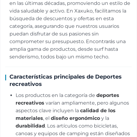
en las últimas décadas, promoviendo un estilo de
vida saludable y activo. En Xaxuko, facilitamos la
búsqueda de descuentos y ofertas en esta
categoría, asegurando que nuestros usuarios
puedan disfrutar de sus pasiones sin
comprometer su presupuesto. Encontrarás una
amplia gama de productos, desde surf hasta
senderismo, todos bajo un mismo techo.
Características principales de Deportes
recreativos
Los productos en la categoría de
deportes
recreativos
varían ampliamente, pero algunos
aspectos clave incluyen la
calidad de los
materiales
, el
diseño ergonómico
y la
durabilidad
. Los artículos como bicicletas,
canoas y equipos de camping están diseñados