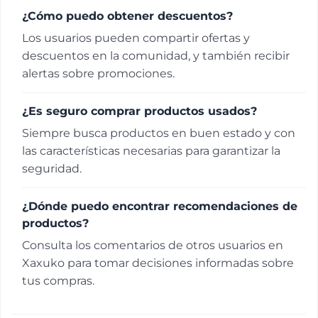
¿Cómo puedo obtener descuentos?
Los usuarios pueden compartir ofertas y
descuentos en la comunidad, y también recibir
alertas sobre promociones.
¿Es seguro comprar productos usados?
Siempre busca productos en buen estado y con
las características necesarias para garantizar la
seguridad.
¿Dónde puedo encontrar recomendaciones de
productos?
Consulta los comentarios de otros usuarios en
Xaxuko para tomar decisiones informadas sobre
tus compras.