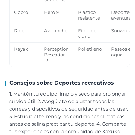
Gopro
Hero 9
Plástico
Deportes 
resistente
aventura
Ride
Avalanche
Fibra de
Snowboar
vidrio
Kayak
Perception
Polietileno
Paseos en 
Pescador
agua
12
Consejos sobre Deportes recreativos
1. Mantén tu equipo limpio y seco para prolongar
su vida útil. 2. Asegúrate de ajustar todas las
correas y dispositivos de seguridad antes de usar.
3. Estudia el terreno y las condiciones climáticas
antes de salir a practicar tu deporte. 4. Comparte
tus experiencias con la comunidad de Xaxuko;