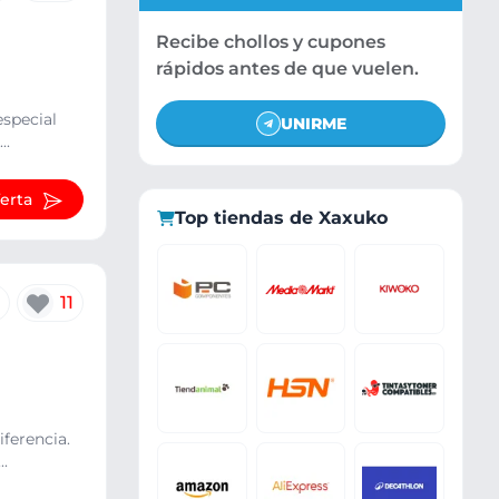
Recibe chollos y cupones
rápidos antes de que vuelen.
especial
UNIRME
..
ferta
Top tiendas de Xaxuko
11
ferencia.
..