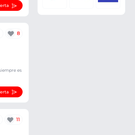
ferta
8
 siempre es
ferta
11