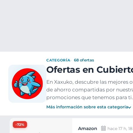
Ofertas
Populares
Nuevos
Explorar
Xaxuko
Muebles y hogar
Menaje cocina
Cubiertos
CATEGORÍA
68 ofertas
Ofertas en Cubiert
En Xaxuko, descubre las mejores o
de ahorro compartidas por nuestra
promociones que tenemos para ti.
Más información sobre esta categoría
Ofertas
-72%
Amazon
hace 17 h, 1