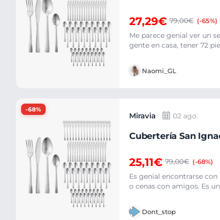
27,29€
79,00€
(-65%)
Me parece genial ver un se
gente en casa, tener 72 pi
Naomi_GL
-68%
Miravia
02 ago.
Cubertería San Igna
25,11€
79,00€
(-68%)
Es genial encontrarse con 
o cenas con amigos. Es una
Dont_stop