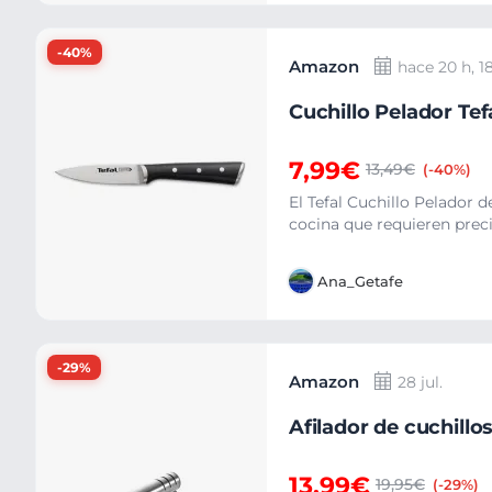
-40%
Amazon
hace 20 h, 1
Cuchillo Pelador Tef
7,99€
13,49€
(-40%)
El Tefal Cuchillo Pelador 
cocina que requieren preci
Ana_Getafe
-29%
Amazon
28 jul.
Afilador de cuchillo
13,99€
19,95€
(-29%)