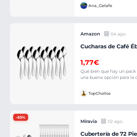
Ana_Getafe
Amazon
04 ago.
Cucharas de Café Éb
1,77€
Qué bien que hay un pack d
una buena opción para la 
TopChollos
-65%
Miravia
02 ago.
Cubertería de 72 Pie