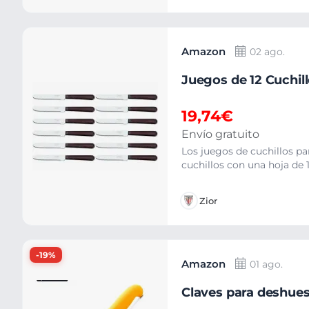
Amazon
02 ago.
Juegos de 12 Cuchil
19,74€
Envío gratuito
Los juegos de cuchillos pa
cuchillos con una hoja de 
Zior
-19%
Amazon
01 ago.
Claves para deshues