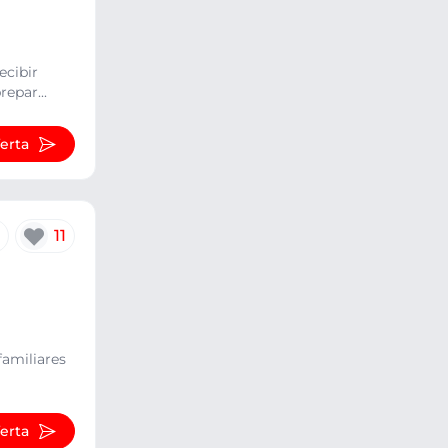
ecibir
epar...
ferta
11
familiares
ferta