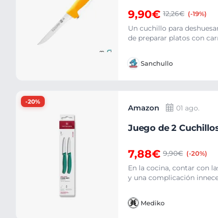
9,90€
12,26€
(-19%)
Un cuchillo para deshuesar
de preparar platos con carn
Sanchullo
-20%
Amazon
01 ago.
Juego de 2 Cuchillo
7,88€
9,90€
(-20%)
En la cocina, contar con l
y una complicación inneces
Mediko