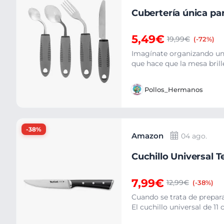
Cubertería única pa
5,49€
19,99€
(-72%)
Imagínate organizando una
que hace que la mesa brill
Pollos_Hermanos
-38%
Amazon
04 ago.
Cuchillo Universal T
7,99€
12,99€
(-38%)
Cuando se trata de prepar
El cuchillo universal de 11