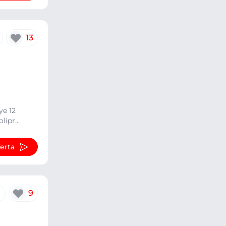
13
ye 12
ipr...
ferta
9