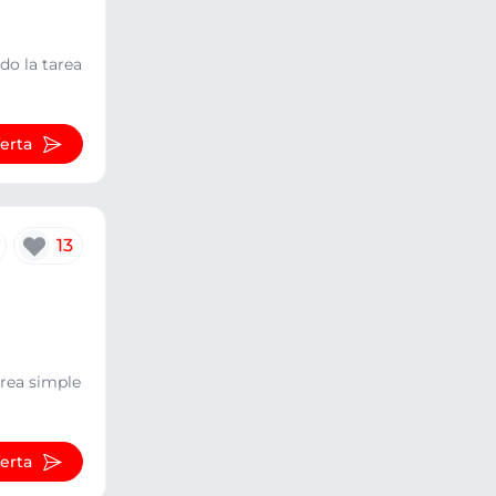
do la tarea
ferta
13
area simple
ferta