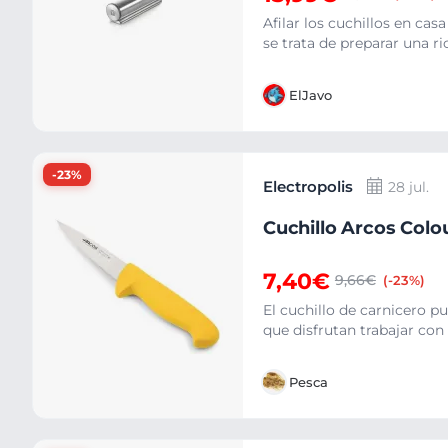
Afilar los cuchillos en ca
se trata de preparar una ri
ElJavo
-23%
Electropolis
28 jul.
Cuchillo Arcos Colo
7,40€
9,66€
(-23%)
El cuchillo de carnicero p
que disfrutan trabajar con
Pesca