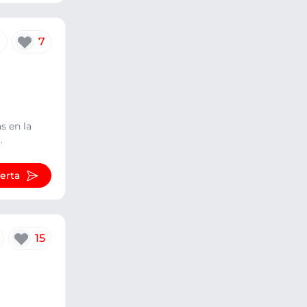
7
s en la
.
ferta
15