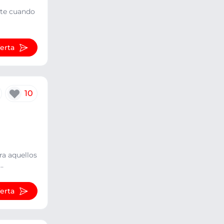
ente cuando
ferta
10
ra aquellos
.
ferta