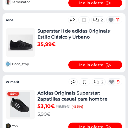
Terminator
Ir a la oferta
11
2
Asos
Superstar II de adidas Originals:
Estilo Clásico y Urbano
35,99€
Dont_stop
Ir a la oferta
9
2
Primeriti
Adidas Originals Superstar:
-55%
Zapatillas casual para hombre
53,10€
119,99€
(-55%)
5,90€
Yoni
Ir a la oferta