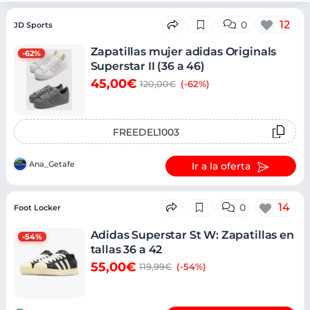
Ofertas
12
0
JD Sports
Zapatillas mujer adidas Originals
-62%
Superstar II (36 a 46)
45,00€
120,00€
(-62%)
FREEDEL1003
Ana_Getafe
Ir a la oferta
14
0
Foot Locker
Adidas Superstar St W: Zapatillas en
-54%
tallas 36 a 42
55,00€
119,99€
(-54%)