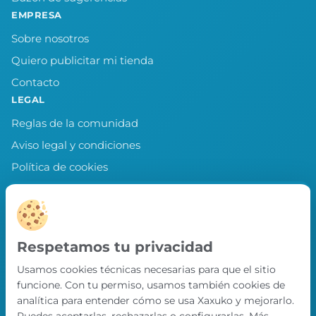
EMPRESA
Sobre nosotros
Quiero publicitar mi tienda
Contacto
LEGAL
Reglas de la comunidad
Aviso legal y condiciones
Política de cookies
Política de privacidad
Preferencias de cookies
LLEVA XAXUKO CONTIGO
Respetamos tu privacidad
Chollos, misiones y recompensas desde
Usamos cookies técnicas necesarias para que el sitio
nuestra APP.
funcione. Con tu permiso, usamos también cookies de
PRÓXIMAMENTE EN
analítica para entender cómo se usa Xaxuko y mejorarlo.
App Store