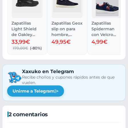
Zapatillas
Zapatillas Geox
Zapatillas
Light Shield
slip on para
Spiderman
de Oakley
hombre,
con Velcro
(Tallas 41.5 a
transpirantes y
para tallas 30 a
33,99€
49,95€
4,99€
46)
flexibles
34
170,00€
(-80%)
Xaxuko en Telegram
Recibe chollos y cupones rápidos antes de que
vuelen.
Unirme a Telegram
2 comentarios