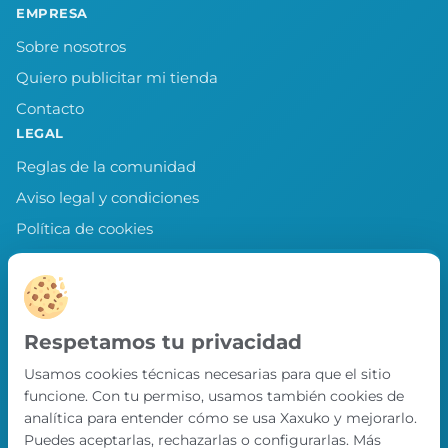
EMPRESA
Sobre nosotros
Quiero publicitar mi tienda
Contacto
LEGAL
Reglas de la comunidad
Aviso legal y condiciones
Política de cookies
Política de privacidad
Preferencias de cookies
LLEVA XAXUKO CONTIGO
Respetamos tu privacidad
Chollos, misiones y recompensas desde
Usamos cookies técnicas necesarias para que el sitio
nuestra APP.
funcione. Con tu permiso, usamos también cookies de
PRÓXIMAMENTE EN
analítica para entender cómo se usa Xaxuko y mejorarlo.
App Store
Puedes aceptarlas, rechazarlas o configurarlas. Más