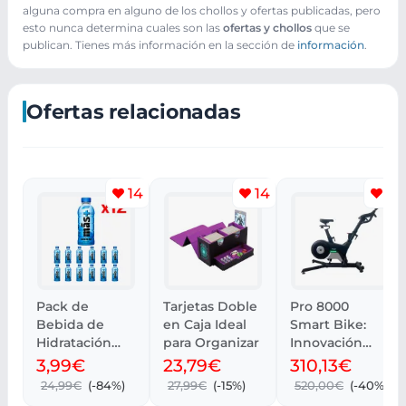
alguna compra en alguno de los chollos y ofertas publicadas, pero
esto nunca determina cuales son las
ofertas y chollos
que se
publican. Tienes más información en la sección de
información
.
Ofertas relacionadas
14
14
11
Pack de
Tarjetas Doble
Pro 8000
Bebida de
en Caja Ideal
Smart Bike:
Hidratación
para Organizar
Innovación
MÁS+ BY
sobre dos
3,99€
23,79€
310,13€
MESSI 12 x 500
ruedas
24,99€
(-84%)
27,99€
(-15%)
520,00€
(-40%)
ml