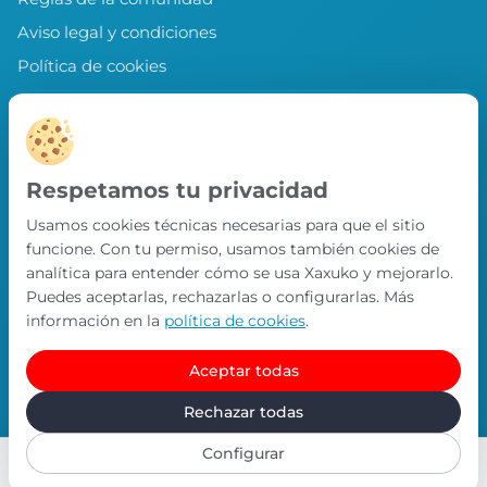
Aviso legal y condiciones
Política de cookies
Política de privacidad
Preferencias de cookies
LLEVA XAXUKO CONTIGO
Respetamos tu privacidad
Chollos, misiones y recompensas desde
Usamos cookies técnicas necesarias para que el sitio
nuestra APP.
funcione. Con tu permiso, usamos también cookies de
PRÓXIMAMENTE EN
analítica para entender cómo se usa Xaxuko y mejorarlo.
App Store
Puedes aceptarlas, rechazarlas o configurarlas. Más
información en la
política de cookies
.
Aceptar todas
© Xaxuko 2026 · Todos los derechos reservados
Contacto
Política de privacidad
Política de cookies
Rechazar todas
Configurar
Misiones
Buscar
Perfil
Inicio
Publicar