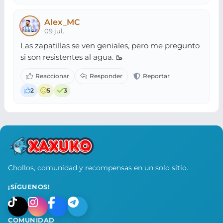
Alex_MC
09 jul.
Las zapatillas se ven geniales, pero me pregunto
si son resistentes al agua. 🥾
2
5
3
Chollos, comunidad y recompensas en un solo sitio.
¡SÍGUENOS!
COMUNIDAD