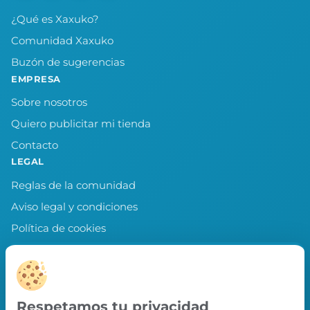
¿Qué es Xaxuko?
Comunidad Xaxuko
Buzón de sugerencias
EMPRESA
Sobre nosotros
Quiero publicitar mi tienda
Contacto
LEGAL
Reglas de la comunidad
Aviso legal y condiciones
Política de cookies
Política de privacidad
Preferencias de cookies
LLEVA XAXUKO CONTIGO
Respetamos tu privacidad