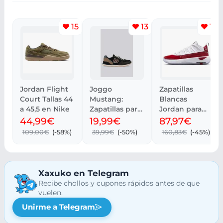
15
13
10
Jordan Flight
Joggo
Zapatillas
Court Tallas 44
Mustang:
Blancas
a 45,5 en Nike
Zapatillas para
Jordan para
hombre, tallas
Hombre
44,99€
19,99€
87,97€
40-45
109,00€
(-58%)
39,99€
(-50%)
160,83€
(-45%)
Xaxuko en Telegram
Recibe chollos y cupones rápidos antes de que
vuelen.
Unirme a Telegram