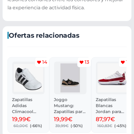
la experiencia de actividad física.
Ofertas relacionadas
14
13
10
Zapatillas
Joggo
Zapatillas
Adidas
Mustang:
Blancas
Climacool
Zapatillas para
Jordan para
Twistknit -
hombre, tallas
Hombre
19,99€
19,99€
87,97€
Blanco y
40-45
60,00€
(-66%)
39,99€
(-50%)
160,83€
(-45%)
Negro Tallas