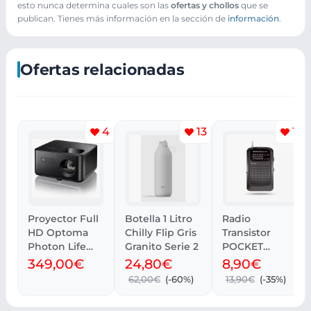
esto nunca determina cuales son las
ofertas y chollos
que se
publican. Tienes más información en la sección de
información
.
Ofertas relacionadas
4
13
10
Proyector Full
Botella 1 Litro
Radio
HD Optoma
Chilly Flip Gris
Transistor
Photon Life
Granito Serie 2
POCKET
PH31, 1500
Energy Sistem
349,00€
24,80€
8,90€
lúmenes LED
| Recogida
62,00€
(-60%)
13,90€
(-35%)
gratis