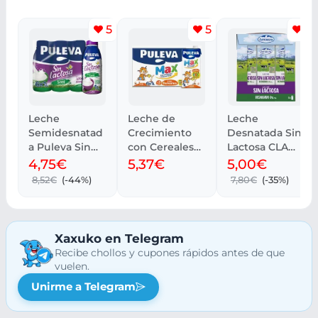
5
5
3
Leche
Leche de
Leche
Semidesnatad
Crecimiento
Desnatada Sin
a Puleva Sin
con Cereales
Lactosa CLA
Lactosa, Pack 6
Puleva Max -
0% Pack 6x1L
4,75€
5,37€
5,00€
x 1 L
Pack 6 x 1Lt
8,52€
(-44%)
7,80€
(-35%)
Xaxuko en Telegram
Recibe chollos y cupones rápidos antes de que
vuelen.
Unirme a Telegram