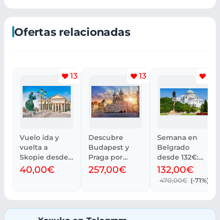
Ofertas relacionadas
13
13
12
Vuelo ida y
Descubre
Semana en
vuelta a
Budapest y
Belgrado
Skopie desde
Praga por
desde 132€:
40€
menos de
Vuelo,
40,00€
257,00€
132,00€
(Diciembre)
300€
Alojamiento y
470,00€
(-71%)
Coche