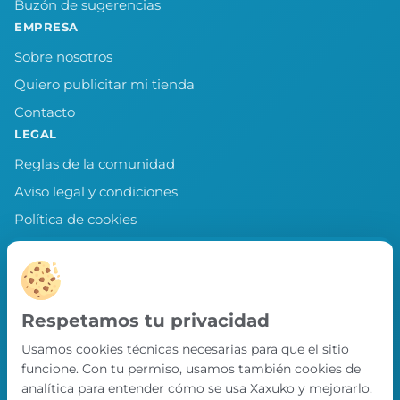
Buzón de sugerencias
EMPRESA
Sobre nosotros
Quiero publicitar mi tienda
Contacto
LEGAL
Reglas de la comunidad
Aviso legal y condiciones
Política de cookies
Política de privacidad
Preferencias de cookies
LLEVA XAXUKO CONTIGO
Respetamos tu privacidad
Chollos, misiones y recompensas desde
Usamos cookies técnicas necesarias para que el sitio
nuestra APP.
funcione. Con tu permiso, usamos también cookies de
PRÓXIMAMENTE EN
analítica para entender cómo se usa Xaxuko y mejorarlo.
App Store