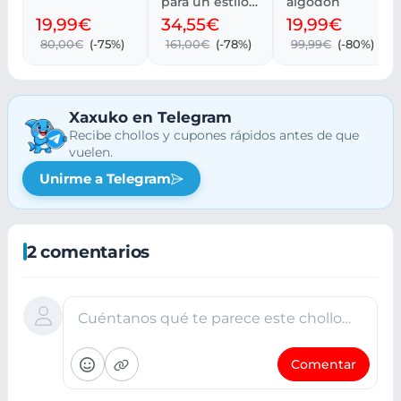
para un estilo
algodón
moderno y
19,99€
34,55€
19,99€
chic
80,00€
(-75%)
161,00€
(-78%)
99,99€
(-80%)
Xaxuko en Telegram
Recibe chollos y cupones rápidos antes de que
vuelen.
Unirme a Telegram
2 comentarios
Cuéntanos qué te parece este chollo…
Comentar