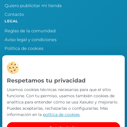
Quiero publicitar mi tienda
Contacto
LEGAL
Reglas de la comunidad
Aviso legal y condiciones
Política de cookies
Política de privacidad
Preferencias de cookies
LLEVA XAXUKO CONTIGO
Respetamos tu privacidad
Chollos, misiones y recompensas desde
Usamos cookies técnicas necesarias para que el sitio
nuestra APP.
funcione. Con tu permiso, usamos también cookies de
PRÓXIMAMENTE EN
analítica para entender cómo se usa Xaxuko y mejorarlo.
App Store
Puedes aceptarlas, rechazarlas o configurarlas. Más
información en la
política de cookies
.