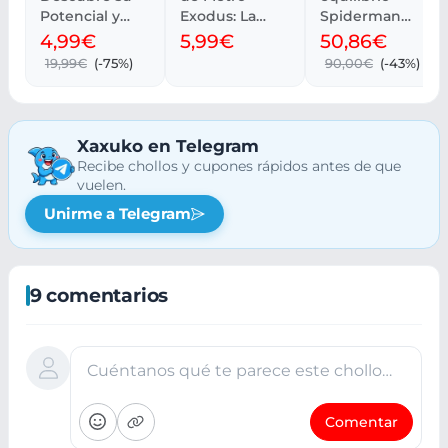
Potencial y
Exodus: La
Spiderman
Rendimiento
Saga
Huffy para
4,99€
5,99€
50,86€
Completa
niños 3-5 años
19,99€
(-75%)
90,00€
(-43%)
Xaxuko en Telegram
Recibe chollos y cupones rápidos antes de que
vuelen.
Unirme a Telegram
9 comentarios
Cuéntanos qué te parece este chollo…
Comentar