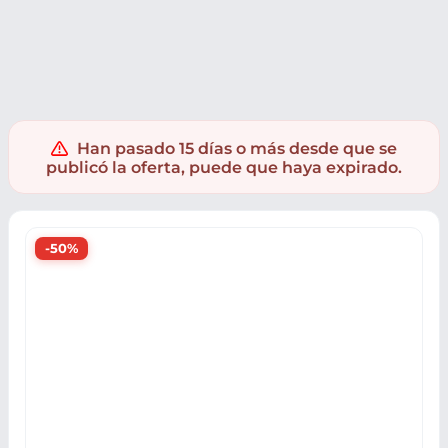
Juguetes
Supermercado
Figuras y Muñecos
Figuras
F
Han pasado 15 días o más desde que se
publicó la oferta, puede que haya expirado.
-50%