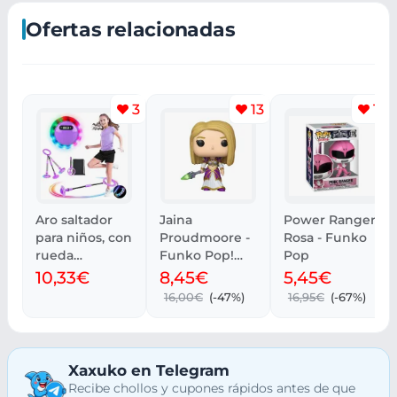
Ofertas relacionadas
3
13
14
Aro saltador
Jaina
Power Ranger
para niños, con
Proudmoore -
Rosa - Funko
rueda
Funko Pop!
Pop
luminosa y
Games: World
10,33€
8,45€
5,45€
contador.
of Warcraft
16,00€
(-47%)
16,95€
(-67%)
Xaxuko en Telegram
Recibe chollos y cupones rápidos antes de que